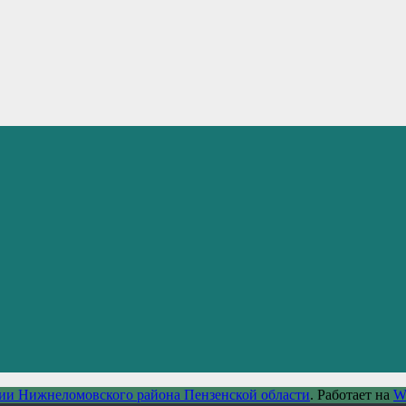
ии Нижнеломовского района Пензенской области
. Работает на
W