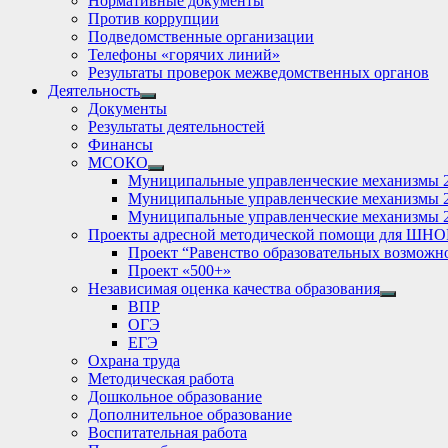
Нормативные документы
Против коррупции
Подведомственные организации
Телефоны «горячих линий»
Результаты проверок межведомственных органов
Деятельность
Show
Документы
sub
Результаты деятельностей
menu
Финансы
МСОКО
Show
Муниципальные управленческие механизмы 
sub
Муниципальные управленческие механизмы 
menu
Муниципальные управленческие механизмы 
Проекты адресной методической помощи для ШНО
Проект “Равенство образовательных возможн
Проект «500+»
Независимая оценка качества образования
Show
ВПР
sub
ОГЭ
menu
ЕГЭ
Охрана труда
Методическая работа
Дошкольное образование
Дополнительное образование
Воспитательная работа