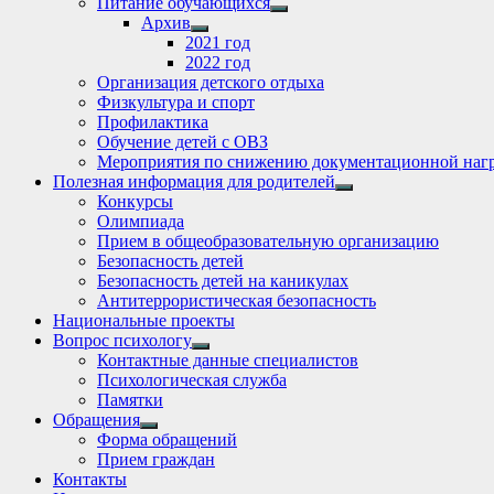
Питание обучающихся
Show
Архив
sub
Show
2021 год
menu
sub
2022 год
menu
Организация детского отдыха
Физкультура и спорт
Профилактика
Обучение детей с ОВЗ
Мероприятия по снижению документационной нагр
Полезная информация для родителей
Show
Конкурсы
sub
Олимпиада
menu
Прием в общеобразовательную организацию
Безопасность детей
Безопасность детей на каникулах
Антитеррористическая безопасность
Национальные проекты
Вопрос психологу
Show
Контактные данные специалистов
sub
Психологическая служба
menu
Памятки
Обращения
Show
Форма обращений
sub
Прием граждан
menu
Контакты