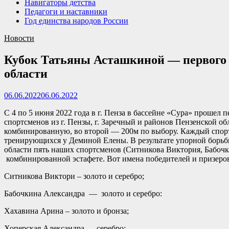
Навигаторы детства
Педагоги и наставники
Год единства народов России
Новости
Кубок Татьяны Асташкиной — первого 
области
06.06.2022
06.06.2022
С 4 по 5 июня 2022 года в г. Пенза в бассейне «Сура» прошел
спортсменов из г. Пензы, г. Заречный и районов Пензенской о
комбинированную, во второй — 200м по выбору. Каждый спорт
тренирующихся у Деминой Елены. В результате упорной борьбы
области пять наших спортсменов (Ситникова Виктория, Бабочк
комбинированной эстафете. Вот имена победителей и призеро
Ситникова Виктори – золото и серебро;
Бабочкина Александра — золото и серебро:
Хахавина Арина – золото и бронза;
Хоперская Александра — серебро;