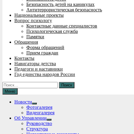
Безопасность детей на каникулах
Антитеррористическая безопасность
Национальные проекты
Вопрос психологу
Контактные данные специалистов
Психологическая служба
Памятки
Обращения
Форма обращений
Прием граждан
Контакты
Навигаторы детства
Педагоги и наставники
Год единства народов России
Найти:
Меню
Новости
Show
Фотогалерея
sub
Видеогалерея
menu
Об Управлении
Show
Руководство
sub
Структура
menu