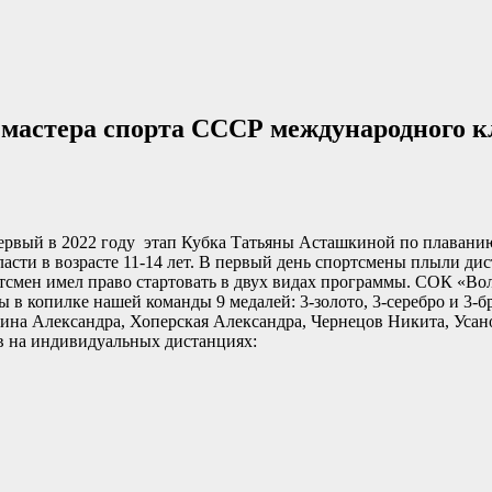
мастера спорта СССР международного к
 первый в 2022 году этап Кубка Татьяны Асташкиной по плавани
бласти в возрасте 11-14 лет. В первый день спортсмены плыли д
смен имел право стартовать в двух видах программы. СОК «Вол
 в копилке нашей команды 9 медалей: 3-золото, 3-серебро и 3
ина Александра, Хоперская Александра, Чернецов Никита, Усан
в на индивидуальных дистанциях: