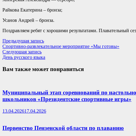
Райкова Екатерина – бронза;
Усанов Андрей – бронза.
Поздравляем ребят с хорошими результатами. Плавательный сез
Навигация
Предыдущая
Предыдущая запись
запись:
Спортивно-развлекательное мероприятие «Мы готовы»
по
Следующая
Следующая запись
записям
запись:
День русского языка
Вам также может понравиться
Муниципальный этап соревнований по настольном
школьников «Президентские спортивные игры»
13.04.2026
17.04.2026
Первенство Пензенской области по плаванию