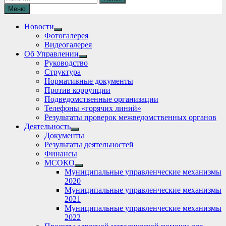
Меню
Новости
Show
Фотогалерея
sub
Видеогалерея
menu
Об Управлении
Show
Руководство
sub
Структура
menu
Нормативные документы
Против коррупции
Подведомственные организации
Телефоны «горячих линий»
Результаты проверок межведомственных органов
Деятельность
Show
Документы
sub
Результаты деятельностей
menu
Финансы
МСОКО
Show
Муниципальные управленческие механизмы
sub
2020
menu
Муниципальные управленческие механизмы
2021
Муниципальные управленческие механизмы
2022