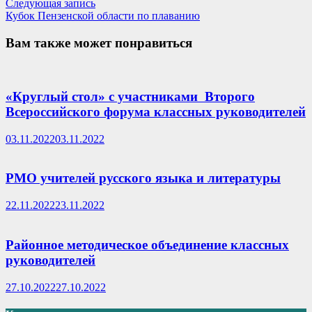
записям
Следующая
Следующая запись
запись:
Кубок Пензенской области по плаванию
Вам также может понравиться
«Круглый стол» с участниками Второго
Всероссийского форума классных руководителей
03.11.2022
03.11.2022
РМО учителей русского языка и литературы
22.11.2022
23.11.2022
Районное методическое объединение классных
руководителей
27.10.2022
27.10.2022