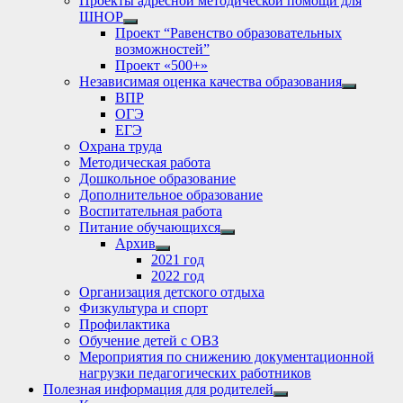
Проекты адресной методической помощи для
ШНОР
Show
Проект “Равенство образовательных
sub
возможностей”
menu
Проект «500+»
Независимая оценка качества образования
Show
ВПР
sub
ОГЭ
menu
ЕГЭ
Охрана труда
Методическая работа
Дошкольное образование
Дополнительное образование
Воспитательная работа
Питание обучающихся
Show
Архив
sub
Show
2021 год
menu
sub
2022 год
menu
Организация детского отдыха
Физкультура и спорт
Профилактика
Обучение детей с ОВЗ
Мероприятия по снижению документационной
нагрузки педагогических работников
Полезная информация для родителей
Show