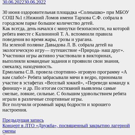
30.06.2022
30.06.2022
30 июня оздоровительная площадка «Солнышко» при МБОУ
СОШ №1 г.Нижний Ломов имени Тархова С.Ф. собрала в
городском парке большое количество детей.
Как всегда, день начался с минутки безопасности, на которой
ребята вместе с Калининой Т. А. вспомнили правила
поведения во время жары, грозы и урагана.
На зеленой полянке Давыдова Л. В. собрала детей на
экологическую игру— путешествие «Природа- наш друг».
Участники игры активно участвовали в викторинах,
выполняли командные задания и проявили свои знания,
смекалку, находчивость.
Ермолаева С.В. провела спортивно- игровую программу «А
вам слабо!» Ребята забрасывали мячи в ведро, принимали
участие в эстафетах «Веселый хоккей», «Переведи команду к
финишу» и др. По итогам состязаний выявлены самые
смелые, ловкие, сильные. С большим удовольствием ребята
играли в различные спортивные игры.
Все получили огромный заряд бодрости и хорошего
настроения.
Навигация
Предыдущая
Предыдущая запись
запись:
Концерт в ЛТО «Дружба», посвященный закрытию лагерной
по
смены