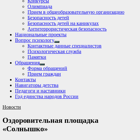
Конкурсы
sub
Олимпиада
menu
Прием в общеобразовательную организацию
Безопасность детей
Безопасность детей на каникулах
Антитеррористическая безопасность
Национальные проекты
Вопрос психологу
Show
Контактные данные специалистов
sub
Психологическая служба
menu
Памятки
Обращения
Show
Форма обращений
sub
Прием граждан
menu
Контакты
Навигаторы детства
Педагоги и наставники
Год единства народов России
Новости
Оздоровительная площадка
«Солнышко»