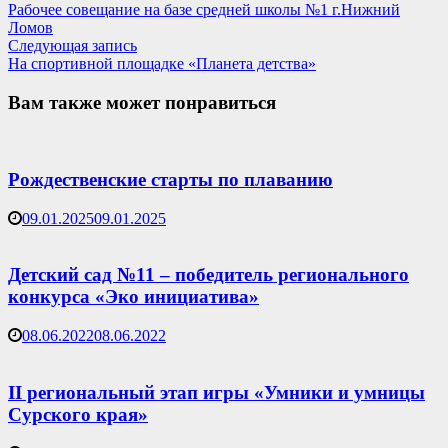
запись:
Рабочее совещание на базе средней школы №1 г.Нижний
по
Ломов
записям
Следующая
Следующая запись
запись:
На спортивной площадке «Планета детства»
Вам также может понравиться
Рождественские старты по плаванию
09.01.2025
09.01.2025
Детский сад №11 – победитель регионального
конкурса «Эко инициатива»
08.06.2022
08.06.2022
II региональный этап игры «Умники и умницы
Сурского края»