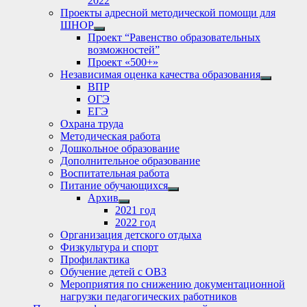
2022
Проекты адресной методической помощи для
ШНОР
Show
Проект “Равенство образовательных
sub
возможностей”
menu
Проект «500+»
Независимая оценка качества образования
Show
ВПР
sub
ОГЭ
menu
ЕГЭ
Охрана труда
Методическая работа
Дошкольное образование
Дополнительное образование
Воспитательная работа
Питание обучающихся
Show
Архив
sub
Show
2021 год
menu
sub
2022 год
menu
Организация детского отдыха
Физкультура и спорт
Профилактика
Обучение детей с ОВЗ
Мероприятия по снижению документационной
нагрузки педагогических работников