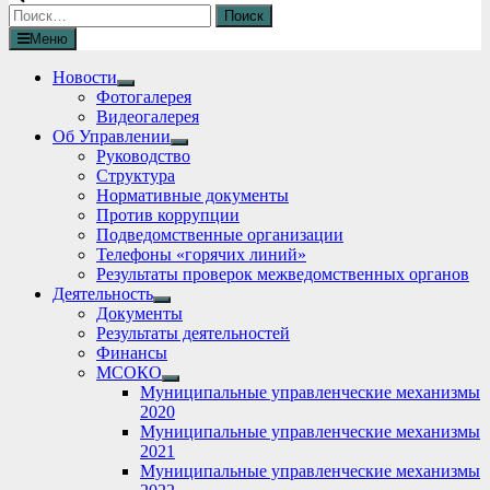
Найти:
Меню
Новости
Show
Фотогалерея
sub
Видеогалерея
menu
Об Управлении
Show
Руководство
sub
Структура
menu
Нормативные документы
Против коррупции
Подведомственные организации
Телефоны «горячих линий»
Результаты проверок межведомственных органов
Деятельность
Show
Документы
sub
Результаты деятельностей
menu
Финансы
МСОКО
Show
Муниципальные управленческие механизмы
sub
2020
menu
Муниципальные управленческие механизмы
2021
Муниципальные управленческие механизмы