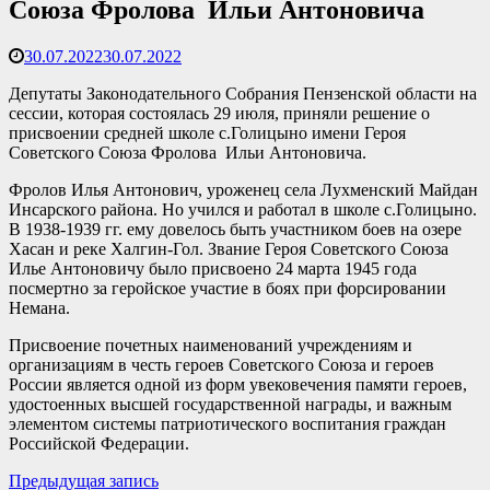
Союза Фролова Ильи Антоновича
30.07.2022
30.07.2022
Депутаты Законодательного Собрания Пензенской области на
сессии, которая состоялась 29 июля, приняли решение о
присвоении средней школе с.Голицыно имени Героя
Советского Союза Фролова Ильи Антоновича.
Фролов Илья Антонович, уроженец села Лухменский Майдан
Инсарского района. Но учился и работал в школе с.Голицыно.
В 1938-1939 гг. ему довелось быть участником боев на озере
Хасан и реке Халгин-Гол. Звание Героя Советского Союза
Илье Антоновичу было присвоено 24 марта 1945 года
посмертно за геройское участие в боях при форсировании
Немана.
Присвоение почетных наименований учреждениям и
организациям в честь героев Советского Союза и героев
России является одной из форм увековечения памяти героев,
удостоенных высшей государственной награды, и важным
элементом системы патриотического воспитания граждан
Российской Федерации.
Навигация
Предыдущая
Предыдущая запись