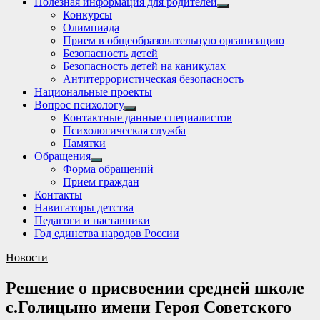
Полезная информация для родителей
Show
Конкурсы
sub
Олимпиада
menu
Прием в общеобразовательную организацию
Безопасность детей
Безопасность детей на каникулах
Антитеррористическая безопасность
Национальные проекты
Вопрос психологу
Show
Контактные данные специалистов
sub
Психологическая служба
menu
Памятки
Обращения
Show
Форма обращений
sub
Прием граждан
menu
Контакты
Навигаторы детства
Педагоги и наставники
Год единства народов России
Новости
Решение о присвоении средней школе
с.Голицыно имени Героя Советского