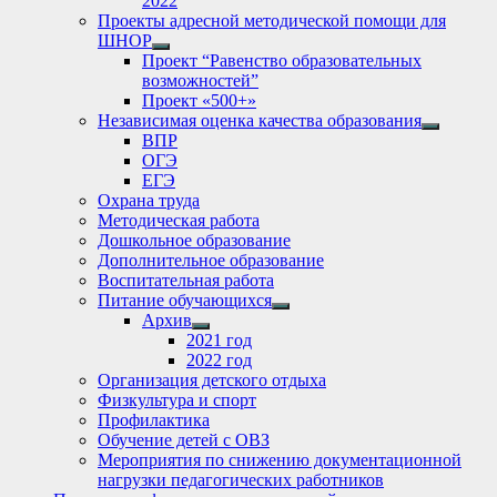
2022
Проекты адресной методической помощи для
ШНОР
Show
Проект “Равенство образовательных
sub
возможностей”
menu
Проект «500+»
Независимая оценка качества образования
Show
ВПР
sub
ОГЭ
menu
ЕГЭ
Охрана труда
Методическая работа
Дошкольное образование
Дополнительное образование
Воспитательная работа
Питание обучающихся
Show
Архив
sub
Show
2021 год
menu
sub
2022 год
menu
Организация детского отдыха
Физкультура и спорт
Профилактика
Обучение детей с ОВЗ
Мероприятия по снижению документационной
нагрузки педагогических работников