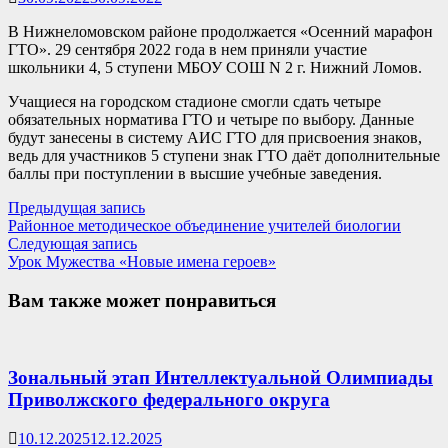
В Нижнеломовском районе продолжается «Осенний марафон
ГТО». 29 сентября 2022 года в нем приняли участие
школьники 4, 5 ступени МБОУ СОШ N 2 г. Нижний Ломов.
Учащиеся на городском стадионе смогли сдать четыре
обязательных норматива ГТО и четыре по выбору. Данные
будут занесены в систему АИС ГТО для присвоения знаков,
ведь для участников 5 ступени знак ГТО даёт дополнительные
баллы при поступлении в высшие учебные заведения.
Навигация
Предыдущая
Предыдущая запись
запись:
Районное методическое объединение учителей биологии
по
Следующая
Следующая запись
записям
запись:
Урок Мужества «Новые имена героев»
Вам также может понравиться
Зональный этап Интеллектуальной Олимпиады
Приволжского федерального округа
10.12.2025
12.12.2025