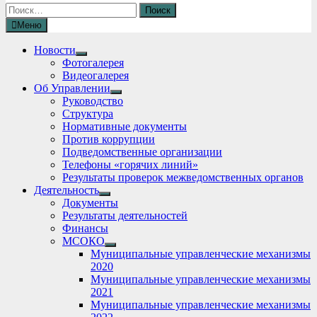
Найти:
Меню
Новости
Show
Фотогалерея
sub
Видеогалерея
menu
Об Управлении
Show
Руководство
sub
Структура
menu
Нормативные документы
Против коррупции
Подведомственные организации
Телефоны «горячих линий»
Результаты проверок межведомственных органов
Деятельность
Show
Документы
sub
Результаты деятельностей
menu
Финансы
МСОКО
Show
Муниципальные управленческие механизмы
sub
2020
menu
Муниципальные управленческие механизмы
2021
Муниципальные управленческие механизмы