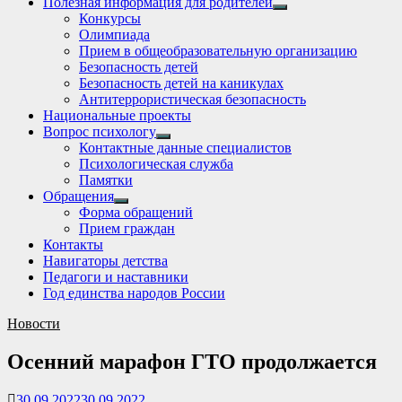
Полезная информация для родителей
Show
Конкурсы
sub
Олимпиада
menu
Прием в общеобразовательную организацию
Безопасность детей
Безопасность детей на каникулах
Антитеррористическая безопасность
Национальные проекты
Вопрос психологу
Show
Контактные данные специалистов
sub
Психологическая служба
menu
Памятки
Обращения
Show
Форма обращений
sub
Прием граждан
menu
Контакты
Навигаторы детства
Педагоги и наставники
Год единства народов России
Новости
Осенний марафон ГТО продолжается
30.09.2022
30.09.2022