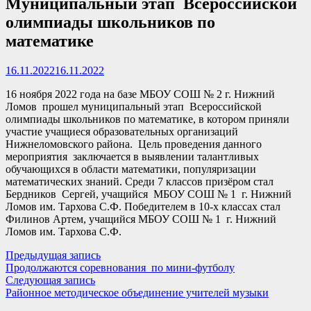
Муниципальный этап Всероссийской
олимпиады школьников по
математике
16.11.2022
16.11.2022
16 ноября 2022 года на базе МБОУ СОШ № 2 г. Нижний
Ломов прошел муниципальный этап Всероссийской
олимпиады школьников по математике, в котором приняли
участие учащиеся образовательных организаций
Нижнеломовского района. Цель проведения данного
мероприятия заключается в выявлении талантливых
обучающихся в области математики, популяризации
математических знаний. Среди 7 классов призёром стал
Бердников Сергей, учащийся МБОУ СОШ № 1 г. Нижний
Ломов им. Тархова С.Ф. Победителем в 10-х классах стал
Филинов Артем, учащийся МБОУ СОШ № 1 г. Нижний
Ломов им. Тархова С.Ф.
Навигация
Предыдущая
Предыдущая запись
запись:
Продолжаются соревнования по мини-футболу
по
Следующая
Следующая запись
записям
запись:
Районное методическое объединение учителей музыки