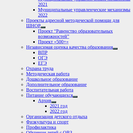
2021
Муниципальные управленческие механизмы
2022
Проекты адресной методической помощи для
ШНОР
Show
Проект “Равенство образовательных
sub
возможностей”
menu
Проект «500+»
Независимая оценка качества образования
Show
ВПР
sub
ОГЭ
menu
ЕГЭ
Охрана труда
Методическая работа
Дошкольное образование
Дополнительное образование
Воспитательная работа
Питание обучающихся
Show
Архив
sub
Show
2021 год
menu
sub
2022 год
menu
Организация детского отдыха
Физкультура и спорт
Профилактика
Обучение детей с ОВЗ