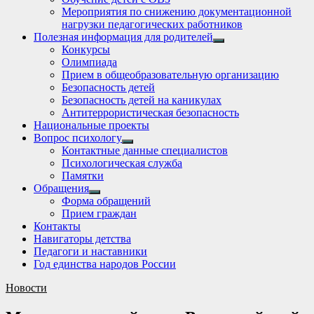
Мероприятия по снижению документационной
нагрузки педагогических работников
Полезная информация для родителей
Show
Конкурсы
sub
Олимпиада
menu
Прием в общеобразовательную организацию
Безопасность детей
Безопасность детей на каникулах
Антитеррористическая безопасность
Национальные проекты
Вопрос психологу
Show
Контактные данные специалистов
sub
Психологическая служба
menu
Памятки
Обращения
Show
Форма обращений
sub
Прием граждан
menu
Контакты
Навигаторы детства
Педагоги и наставники
Год единства народов России
Новости