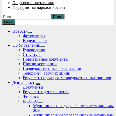
Педагоги и наставники
Год единства народов России
Найти:
Меню
Новости
Show
Фотогалерея
sub
Видеогалерея
menu
Об Управлении
Show
Руководство
sub
Структура
menu
Нормативные документы
Против коррупции
Подведомственные организации
Телефоны «горячих линий»
Результаты проверок межведомственных органов
Деятельность
Show
Документы
sub
Результаты деятельностей
menu
Финансы
МСОКО
Show
Муниципальные управленческие механизмы
sub
2020
menu
Муниципальные управленческие механизмы