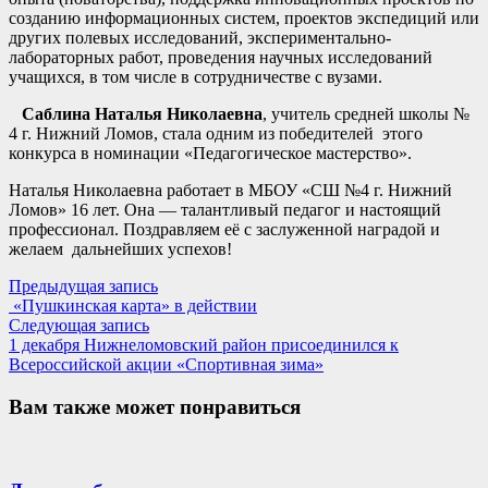
созданию информационных систем, проектов экспедиций или
других полевых исследований, экспериментально-
лабораторных работ, проведения научных исследований
учащихся, в том числе в сотрудничестве с вузами.
Саблина Наталья Николаевна
, учитель средней школы №
4 г. Нижний Ломов, стала одним из победителей этого
конкурса в номинации «Педагогическое мастерство».
Наталья Николаевна работает в МБОУ «СШ №4 г. Нижний
Ломов» 16 лет. Она — талантливый педагог и настоящий
профессионал. Поздравляем её с заслуженной наградой и
желаем дальнейших успехов!
Навигация
Предыдущая
Предыдущая запись
запись:
«Пушкинская карта» в действии
по
Следующая
Следующая запись
записям
запись:
1 декабря Нижнеломовский район присоединился к
Всероссийской акции «Спортивная зима»
Вам также может понравиться