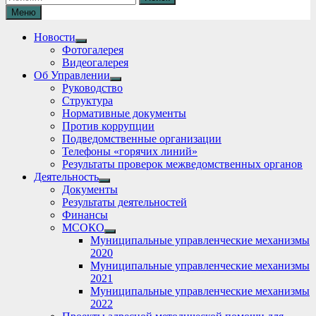
Меню
Новости
Show
Фотогалерея
sub
Видеогалерея
menu
Об Управлении
Show
Руководство
sub
Структура
menu
Нормативные документы
Против коррупции
Подведомственные организации
Телефоны «горячих линий»
Результаты проверок межведомственных органов
Деятельность
Show
Документы
sub
Результаты деятельностей
menu
Финансы
МСОКО
Show
Муниципальные управленческие механизмы
sub
2020
menu
Муниципальные управленческие механизмы
2021
Муниципальные управленческие механизмы
2022