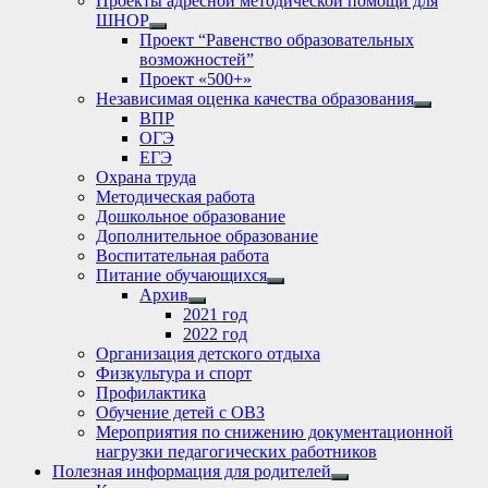
Проекты адресной методической помощи для
ШНОР
Show
Проект “Равенство образовательных
sub
возможностей”
menu
Проект «500+»
Независимая оценка качества образования
Show
ВПР
sub
ОГЭ
menu
ЕГЭ
Охрана труда
Методическая работа
Дошкольное образование
Дополнительное образование
Воспитательная работа
Питание обучающихся
Show
Архив
sub
Show
2021 год
menu
sub
2022 год
menu
Организация детского отдыха
Физкультура и спорт
Профилактика
Обучение детей с ОВЗ
Мероприятия по снижению документационной
нагрузки педагогических работников
Полезная информация для родителей
Show