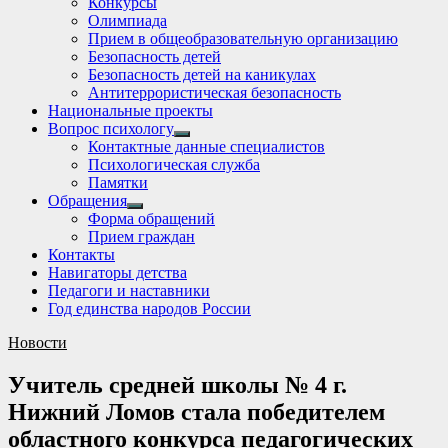
Конкурсы
sub
Олимпиада
menu
Прием в общеобразовательную организацию
Безопасность детей
Безопасность детей на каникулах
Антитеррористическая безопасность
Национальные проекты
Вопрос психологу
Show
Контактные данные специалистов
sub
Психологическая служба
menu
Памятки
Обращения
Show
Форма обращений
sub
Прием граждан
menu
Контакты
Навигаторы детства
Педагоги и наставники
Год единства народов России
Новости
Учитель средней школы № 4 г.
Нижний Ломов стала победителем
областного конкурса педагогических