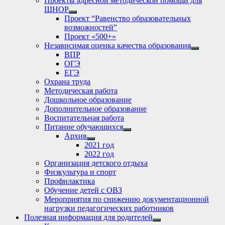
Проекты адресной методической помощи для
ШНОР
Show
Проект “Равенство образовательных
sub
возможностей”
menu
Проект «500+»
Независимая оценка качества образования
Show
ВПР
sub
ОГЭ
menu
ЕГЭ
Охрана труда
Методическая работа
Дошкольное образование
Дополнительное образование
Воспитательная работа
Питание обучающихся
Show
Архив
sub
Show
2021 год
menu
sub
2022 год
menu
Организация детского отдыха
Физкультура и спорт
Профилактика
Обучение детей с ОВЗ
Мероприятия по снижению документационной
нагрузки педагогических работников
Полезная информация для родителей
Show