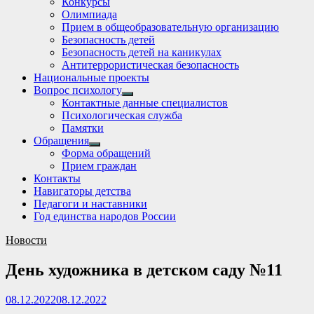
Конкурсы
sub
Олимпиада
menu
Прием в общеобразовательную организацию
Безопасность детей
Безопасность детей на каникулах
Антитеррористическая безопасность
Национальные проекты
Вопрос психологу
Show
Контактные данные специалистов
sub
Психологическая служба
menu
Памятки
Обращения
Show
Форма обращений
sub
Прием граждан
menu
Контакты
Навигаторы детства
Педагоги и наставники
Год единства народов России
Новости
День художника в детском саду №11
08.12.2022
08.12.2022