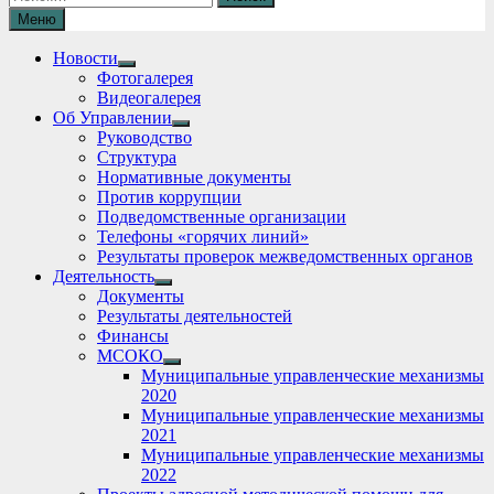
Меню
Новости
Show
Фотогалерея
sub
Видеогалерея
menu
Об Управлении
Show
Руководство
sub
Структура
menu
Нормативные документы
Против коррупции
Подведомственные организации
Телефоны «горячих линий»
Результаты проверок межведомственных органов
Деятельность
Show
Документы
sub
Результаты деятельностей
menu
Финансы
МСОКО
Show
Муниципальные управленческие механизмы
sub
2020
menu
Муниципальные управленческие механизмы
2021
Муниципальные управленческие механизмы
2022