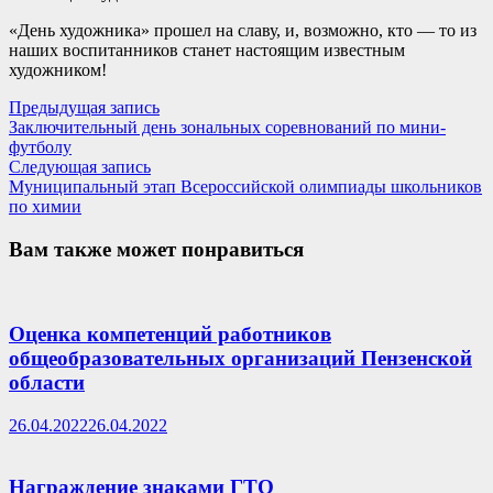
«День художника» прошел на славу, и, возможно, кто — то из
наших воспитанников станет настоящим известным
художником!
Навигация
Предыдущая
Предыдущая запись
запись:
Заключительный день зональных соревнований по мини-
по
футболу
записям
Следующая
Следующая запись
запись:
Муниципальный этап Всероссийской олимпиады школьников
по химии
Вам также может понравиться
Оценка компетенций работников
общеобразовательных организаций Пензенской
области
26.04.2022
26.04.2022
Награждение знаками ГТО