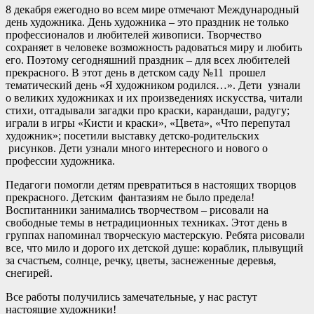
8 декабря ежегодно во всем мире отмечают Международный
день художника. День художника – это праздник не только
профессионалов и любителей живописи. Творчество
сохраняет в человеке возможность радоваться миру и любить
его. Поэтому сегодняшний праздник – для всех любителей
прекрасного. В этот день в детском саду №11 прошел
тематический день «Я художником родился…». Дети узнали
о великих художниках и их произведениях искусства, читали
стихи, отгадывали загадки про краски, карандаши, радугу;
играли в игры «Кисти и краски», «Цвета», «Что перепутал
художник»; посетили выставку детско-родительских
рисунков. Дети узнали много интересного и нового о
профессии художника.
Педагоги помогли детям превратиться в настоящих творцов
прекрасного. Детским фантазиям не было предела!
Воспитанники занимались творчеством – рисовали на
свободные темы в нетрадиционных техниках. Этот день в
группах напоминал творческую мастерскую. Ребята рисовали
все, что мило и дорого их детской душе: кораблик, плывущий
за счастьем, солнце, речку, цветы, заснеженные деревья,
снегирей.
Все работы получились замечательные, у нас растут
настоящие художники!