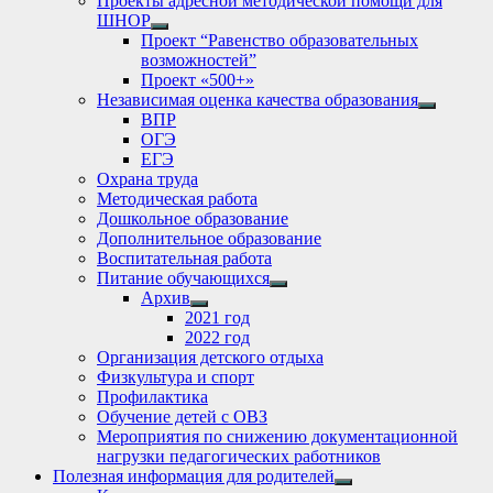
Проекты адресной методической помощи для
ШНОР
Show
Проект “Равенство образовательных
sub
возможностей”
menu
Проект «500+»
Независимая оценка качества образования
Show
ВПР
sub
ОГЭ
menu
ЕГЭ
Охрана труда
Методическая работа
Дошкольное образование
Дополнительное образование
Воспитательная работа
Питание обучающихся
Show
Архив
sub
Show
2021 год
menu
sub
2022 год
menu
Организация детского отдыха
Физкультура и спорт
Профилактика
Обучение детей с ОВЗ
Мероприятия по снижению документационной
нагрузки педагогических работников
Полезная информация для родителей
Show