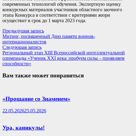
современных технологий обучения. Экспертную оценку
конкурсных материалов участников областного заочного
этапа Конкурса в соответствии с критериями жюри
осуществит в срок до 1 марта 2023 года.
Навигация
Предыдущая
Предыдущая запись
запись:
Митинг, посвященный Дню памяти воинов-
по
интернационалистов
записям
Следующая
Следующая запись
запись:
Региональный этап XIII Всероссийской интеллектуальной
олимпиады «Ученик XXI века: пробуем силы – проявляем
способности»
Вам также может понравиться
«Прощание со Знаменем»
22.05.2026
25.05.2026
Ура, каникулы!