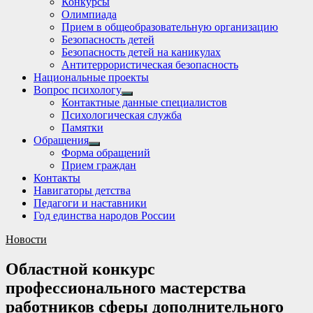
Конкурсы
sub
Олимпиада
menu
Прием в общеобразовательную организацию
Безопасность детей
Безопасность детей на каникулах
Антитеррористическая безопасность
Национальные проекты
Вопрос психологу
Show
Контактные данные специалистов
sub
Психологическая служба
menu
Памятки
Обращения
Show
Форма обращений
sub
Прием граждан
menu
Контакты
Навигаторы детства
Педагоги и наставники
Год единства народов России
Новости
Областной конкурс
профессионального мастерства
работников сферы дополнительного