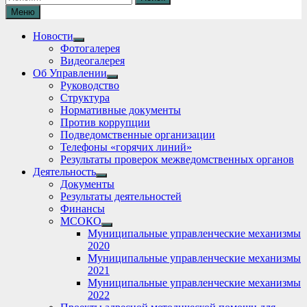
Меню
Новости
Show
Фотогалерея
sub
Видеогалерея
menu
Об Управлении
Show
Руководство
sub
Структура
menu
Нормативные документы
Против коррупции
Подведомственные организации
Телефоны «горячих линий»
Результаты проверок межведомственных органов
Деятельность
Show
Документы
sub
Результаты деятельностей
menu
Финансы
МСОКО
Show
Муниципальные управленческие механизмы
sub
2020
menu
Муниципальные управленческие механизмы
2021
Муниципальные управленческие механизмы
2022