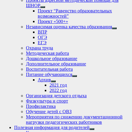
Проекты адресной методической помощи для
ШНОР
Show
Проект “Равенство образовательных
sub
возможностей”
menu
Проект «500+»
Независимая оценка качества образования
Show
ВПР
sub
ОГЭ
menu
ЕГЭ
Охрана труда
Методическая работа
Дошкольное образование
Дополнительное образование
Воспитательная работа
Питание обучающихся
Show
Архив
sub
Show
2021 год
menu
sub
2022 год
menu
Организация детского отдыха
Физкультура и спорт
Профилактика
Обучение детей с ОВЗ
Мероприятия по снижению документационной
нагрузки педагогических работников
Полезная информация для родителей
Show