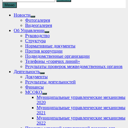
Меню
Новости
Show
Фотогалерея
sub
Видеогалерея
menu
Об Управлении
Show
Руководство
sub
Структура
menu
Нормативные документы
Против коррупции
Подведомственные организации
Телефоны «горячих линий»
Результаты проверок межведомственных органов
Деятельность
Show
Документы
sub
Результаты деятельностей
menu
Финансы
МСОКО
Show
Муниципальные управленческие механизмы
sub
2020
menu
Муниципальные управленческие механизмы
2021
Муниципальные управленческие механизмы
2022