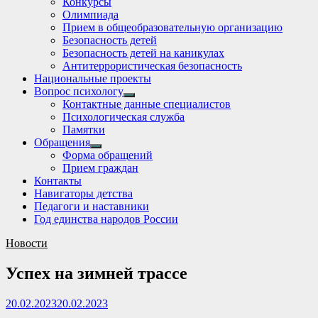
Конкурсы
sub
Олимпиада
menu
Прием в общеобразовательную организацию
Безопасность детей
Безопасность детей на каникулах
Антитеррористическая безопасность
Национальные проекты
Вопрос психологу
Show
Контактные данные специалистов
sub
Психологическая служба
menu
Памятки
Обращения
Show
Форма обращений
sub
Прием граждан
menu
Контакты
Навигаторы детства
Педагоги и наставники
Год единства народов России
Новости
Успех на зимней трассе
20.02.2023
20.02.2023