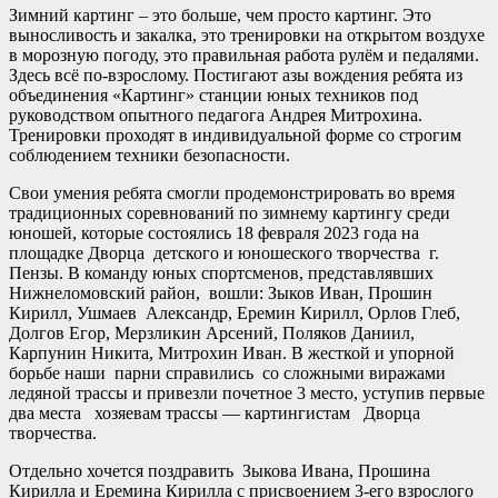
Зимний картинг – это больше, чем просто картинг. Это
выносливость и закалка, это тренировки на открытом воздухе
в морозную погоду, это правильная работа рулём и педалями.
Здесь всё по-взрослому. Постигают азы вождения ребята из
объединения «Картинг» станции юных техников под
руководством опытного педагога Андрея Митрохина.
Тренировки проходят в индивидуальной форме со строгим
соблюдением техники безопасности.
Свои умения ребята смогли продемонстрировать во время
традиционных соревнований по зимнему картингу среди
юношей, которые состоялись 18 февраля 2023 года на
площадке Дворца детского и юношеского творчества г.
Пензы. В команду юных спортсменов, представлявших
Нижнеломовский район, вошли: Зыков Иван, Прошин
Кирилл, Ушмаев Александр, Еремин Кирилл, Орлов Глеб,
Долгов Егор, Мерзликин Арсений, Поляков Даниил,
Карпунин Никита, Митрохин Иван. В жесткой и упорной
борьбе наши парни справились со сложными виражами
ледяной трассы и привезли почетное 3 место, уступив первые
два места хозяевам трассы — картингистам Дворца
творчества.
Отдельно хочется поздравить Зыкова Ивана, Прошина
Кирилла и Еремина Кирилла с присвоением 3-его взрослого