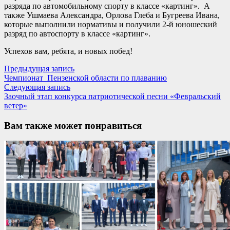
разряда по автомобильному спорту в классе «картинг». А
также Ушмаева Александра, Орлова Глеба и Бугреева Ивана,
которые выполнили нормативы и получили 2-й юношеский
разряд по автоспорту в классе «картинг».
Успехов вам, ребята, и новых побед!
Навигация
Предыдущая
Предыдущая запись
запись:
Чемпионат Пензенской области по плаванию
по
Следующая
Следующая запись
записям
запись:
Заочный этап конкурса патриотической песни «Февральский
ветер»
Вам также может понравиться