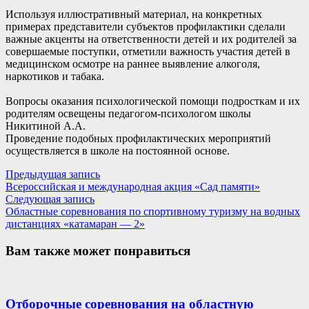
Используя иллюстративный материал, на конкретных
примерах представители субъектов профилактики сделали
важные акценты на ответственности детей и их родителей за
совершаемые поступки, отметили важность участия детей в
медицинском осмотре на раннее выявление алкоголя,
наркотиков и табака.
Вопросы оказания психологической помощи подросткам и их
родителям освещены педагогом-психологом школы
Никитиной А.А.
Проведение подобных профилактических мероприятий
осуществляется в школе на постоянной основе.
Навигация
Предыдущая
Предыдущая запись
запись:
Всероссийская и международная акция «Сад памяти»
по
Следующая
Следующая запись
записям
запись:
Областные соревнования по спортивному туризму на водных
дистанциях «катамаран — 2»
Вам также может понравиться
Отборочные соревнования на областную