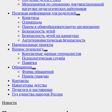
Мероприятия по снижению документационной
нагрузки педагогических работников
Полезная информация для родителей
Show
Конкурсы
sub
Олимпиада
menu
Прием в общеобразовательную организацию
Безопасность детей
Безопасность детей на каникулах
Антитеррористическая безопасность
Национальные проекты
Вопрос психологу
Show
Контактные данные специалистов
sub
Психологическая служба
menu
Памятки
Обращения
Show
Форма обращений
sub
Прием граждан
menu
Контакты
Навигаторы детства
Педагоги и наставники
Год единства народов России
Новости