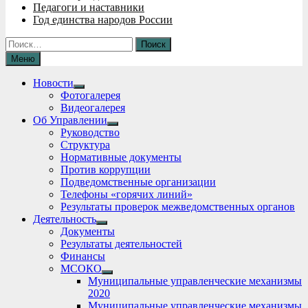
Педагоги и наставники
Год единства народов России
Найти:
Меню
Новости
Show
Фотогалерея
sub
Видеогалерея
menu
Об Управлении
Show
Руководство
sub
Структура
menu
Нормативные документы
Против коррупции
Подведомственные организации
Телефоны «горячих линий»
Результаты проверок межведомственных органов
Деятельность
Show
Документы
sub
Результаты деятельностей
menu
Финансы
МСОКО
Show
Муниципальные управленческие механизмы
sub
2020
menu
Муниципальные управленческие механизмы