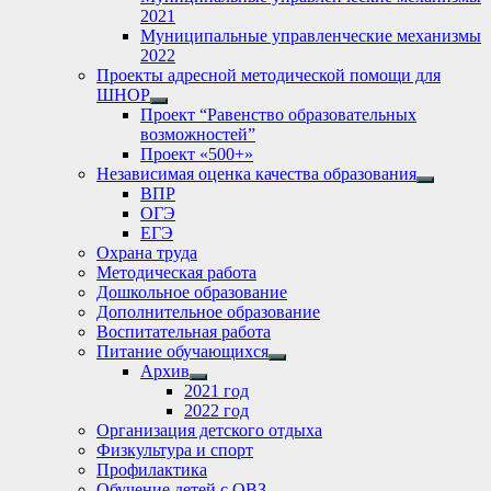
2021
Муниципальные управленческие механизмы
2022
Проекты адресной методической помощи для
ШНОР
Show
Проект “Равенство образовательных
sub
возможностей”
menu
Проект «500+»
Независимая оценка качества образования
Show
ВПР
sub
ОГЭ
menu
ЕГЭ
Охрана труда
Методическая работа
Дошкольное образование
Дополнительное образование
Воспитательная работа
Питание обучающихся
Show
Архив
sub
Show
2021 год
menu
sub
2022 год
menu
Организация детского отдыха
Физкультура и спорт
Профилактика
Обучение детей с ОВЗ