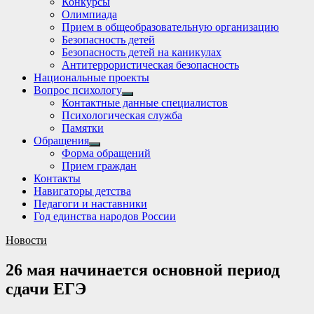
Конкурсы
sub
Олимпиада
menu
Прием в общеобразовательную организацию
Безопасность детей
Безопасность детей на каникулах
Антитеррористическая безопасность
Национальные проекты
Вопрос психологу
Show
Контактные данные специалистов
sub
Психологическая служба
menu
Памятки
Обращения
Show
Форма обращений
sub
Прием граждан
menu
Контакты
Навигаторы детства
Педагоги и наставники
Год единства народов России
Новости
26 мая начинается основной период
сдачи ЕГЭ