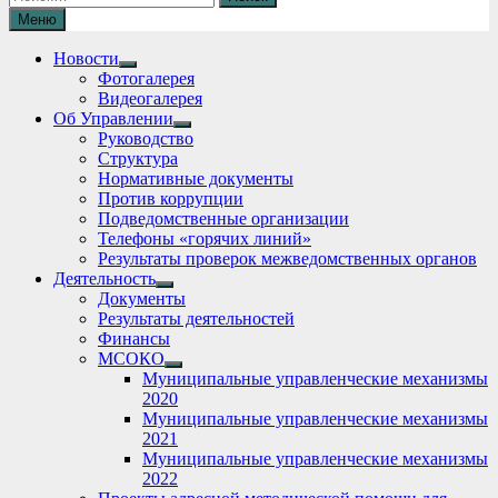
Меню
Новости
Show
Фотогалерея
sub
Видеогалерея
menu
Об Управлении
Show
Руководство
sub
Структура
menu
Нормативные документы
Против коррупции
Подведомственные организации
Телефоны «горячих линий»
Результаты проверок межведомственных органов
Деятельность
Show
Документы
sub
Результаты деятельностей
menu
Финансы
МСОКО
Show
Муниципальные управленческие механизмы
sub
2020
menu
Муниципальные управленческие механизмы
2021
Муниципальные управленческие механизмы
2022