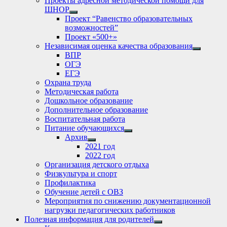
Проекты адресной методической помощи для
ШНОР
Show
Проект “Равенство образовательных
sub
возможностей”
menu
Проект «500+»
Независимая оценка качества образования
Show
ВПР
sub
ОГЭ
menu
ЕГЭ
Охрана труда
Методическая работа
Дошкольное образование
Дополнительное образование
Воспитательная работа
Питание обучающихся
Show
Архив
sub
Show
2021 год
menu
sub
2022 год
menu
Организация детского отдыха
Физкультура и спорт
Профилактика
Обучение детей с ОВЗ
Мероприятия по снижению документационной
нагрузки педагогических работников
Полезная информация для родителей
Show