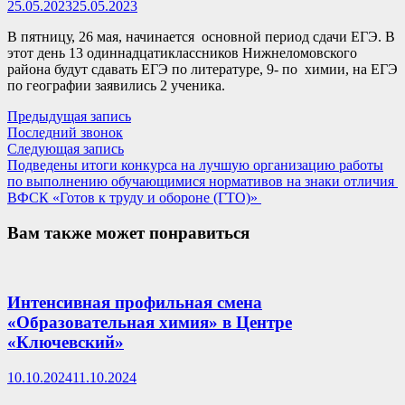
25.05.2023
25.05.2023
В пятницу, 26 мая, начинается основной период сдачи ЕГЭ. В
этот день 13 одиннадцатиклассников Нижнеломовского
района будут сдавать ЕГЭ по литературе, 9- по химии, на ЕГЭ
по географии заявились 2 ученика.
Навигация
Предыдущая
Предыдущая запись
запись:
Последний звонок
по
Следующая
Следующая запись
записям
запись:
Подведены итоги конкурса на лучшую организацию работы
по выполнению обучающимися нормативов на знаки отличия
ВФСК «Готов к труду и обороне (ГТО)»
Вам также может понравиться
Интенсивная профильная смена
«Образовательная химия» в Центре
«Ключевский»
10.10.2024
11.10.2024