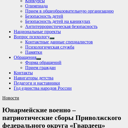
Конкурсы
sub
Олимпиада
menu
Прием в общеобразовательную организацию
Безопасность детей
Безопасность детей на каникулах
Антитеррористическая безопасность
Национальные проекты
Вопрос психологу
Show
Контактные данные специалистов
sub
Психологическая служба
menu
Памятки
Обращения
Show
Форма обращений
sub
Прием граждан
menu
Контакты
Навигаторы детства
Педагоги и наставники
Год единства народов России
Новости
Юнармейские военно –
патриотические сборы Приволжского
федерального округа «Гвардеец»