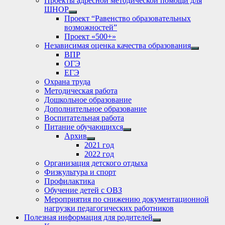
Проекты адресной методической помощи для
ШНОР
Show
Проект “Равенство образовательных
sub
возможностей”
menu
Проект «500+»
Независимая оценка качества образования
Show
ВПР
sub
ОГЭ
menu
ЕГЭ
Охрана труда
Методическая работа
Дошкольное образование
Дополнительное образование
Воспитательная работа
Питание обучающихся
Show
Архив
sub
Show
2021 год
menu
sub
2022 год
menu
Организация детского отдыха
Физкультура и спорт
Профилактика
Обучение детей с ОВЗ
Мероприятия по снижению документационной
нагрузки педагогических работников
Полезная информация для родителей
Show