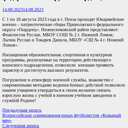
14.08.2023
14.08.2023
С 1 по 18 августа 2023 года в г. Пенза проходят Юнармейские
военно – патриотические сборы Приволжского федерального
округа «Гвардеец». Нижнеломовский район представляют:
Феактистов Руслан, МБОУ СОШ № 2 г. Нижний Ломов;
Лычик Руслан и Токарев Данила, МБОУ «СШ № 4 г. Нижний
Ломов».
Насыщенная образовательная, спортивная и культурная
программы, реализуемые на территории действующего
воинского подразделения, позволили юношам проявить
характер и достигнуть высоких результатов.
Погружение в атмосферу военной службы, знакомство с
современными методами ведения боевых действий позволило
нашим учащимся утвердиться в своем желании связать
взрослую жизнь с учебой в военном учебном заведении и
службой Родине!
Навигация
Предыдущая
Предыдущая запись
запись:
Всероссийские соревнования юных футболистов «Кожаный
по
мяч»
записям
Следующая
Следующая запись