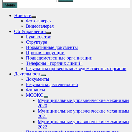
Меню
Новости
Show
Фотогалерея
sub
Видеогалерея
menu
Об Управлении
Show
Руководство
sub
Структура
menu
Нормативные документы
Против коррупции
Подведомственные организации
Телефоны «горячих линий»
Результаты проверок межведомственных органов
Деятельность
Show
Документы
sub
Результаты деятельностей
menu
Финансы
МСОКО
Show
Муниципальные управленческие механизмы
sub
2020
menu
Муниципальные управленческие механизмы
2021
Муниципальные управленческие механизмы
2022