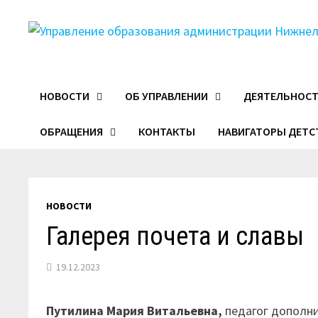
Перейти
к
содержимому
НОВОСТИ
ОБ УПРАВЛЕНИИ
ДЕЯТЕЛЬНОС
ОБРАЩЕНИЯ
КОНТАКТЫ
НАВИГАТОРЫ ДЕТС
НОВОСТИ
Галерея почета и славы
19.12.2023
Путилина Мария Витальевна,
педагог дополн