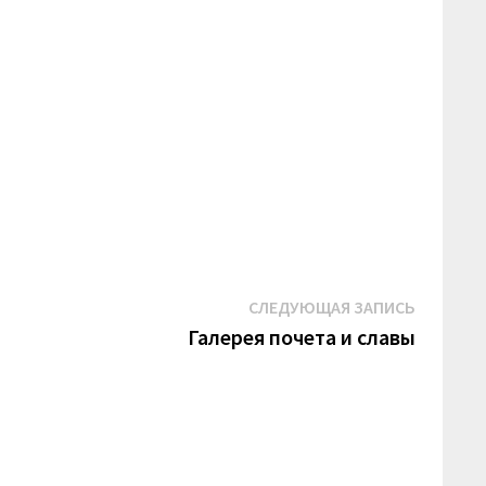
Следую
СЛЕДУЮЩАЯ ЗАПИСЬ
запись:
Галерея почета и славы