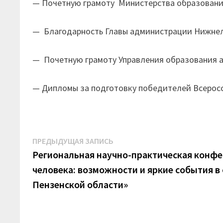
— Почетную грамоту Министерства образования 
— Благодарность Главы администрации Нижнелом
— Почетную грамоту Управления образования а
— Дипломы за подготовку победителей Всеросс
Навигация
Предыдущая
ПРЕДЫДУЩАЯ ЗАПИСЬ
запись:
Региональная научно-практическая конф
по
человека: возможности и яркие события в
записям
Пензенской области»