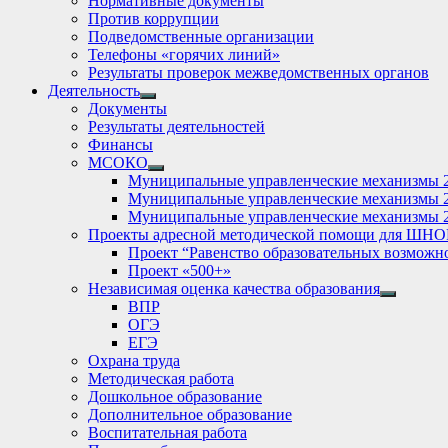
Нормативные документы
Против коррупции
Подведомственные организации
Телефоны «горячих линий»
Результаты проверок межведомственных органов
Деятельность
Show
Документы
sub
Результаты деятельностей
menu
Финансы
МСОКО
Show
Муниципальные управленческие механизмы 
sub
Муниципальные управленческие механизмы 
menu
Муниципальные управленческие механизмы 
Проекты адресной методической помощи для ШНО
Проект “Равенство образовательных возможн
Проект «500+»
Независимая оценка качества образования
Show
ВПР
sub
ОГЭ
menu
ЕГЭ
Охрана труда
Методическая работа
Дошкольное образование
Дополнительное образование
Воспитательная работа