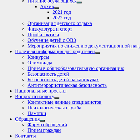
Питание обучающихся
Show
Архив
sub
Show
2021 год
menu
sub
2022 год
menu
Организация детского отдыха
Физкультура и спорт
Профилактика
Обучение детей с ОВЗ
Мероприятия по снижению документационной нагр
Полезная информация для родителей
Show
Конкурсы
sub
Олимпиада
menu
Прием в общеобразовательную организацию
Безопасность детей
Безопасность детей на каникулах
Антитеррористическая безопасность
Национальные проекты
Вопрос психологу
Show
Контактные данные специалистов
sub
Психологическая служба
menu
Памятки
Обращения
Show
Форма обращений
sub
Прием граждан
menu
Контакты