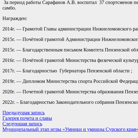
За период работы Сарафанов А.В. воспитал 37 спортсменов пер
самбо
Награжден:
2014г. — Грамотой Главы администраци
2015г. — Почётной грамотой Администрации Нижнеломовско
2015г. — Благодарственным письмом Комитета Пензенской обла
2016г. — Почётной грамотой Министерства физической культу
2017г. — Благодарностью Губернатора Пензен
2019г. — Дипломом Министерства спорта Российской Федерац
2020г. — Почетной грамотой Министерства образования Пензе
2022г. – Благодарностью Законодательного собрания Пензенско
Навигация
Предыдущая
Предыдущая запись
запись:
Галерея почета и славы
по
Следующая
Следующая запись
записям
запись:
Муниципальный этап игры «Умники и умницы Сурского края