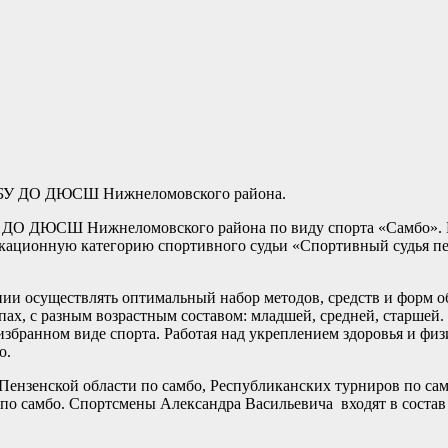
МБУ ДО ДЮСШ Нижнеломовского района.
 ДО ДЮСШ Нижнеломовского района по виду спорта «Самбо». Им
ционную категорию спортивного судьи «Спортивный судья перв
нии осуществлять оптимальный набор методов, средств и форм о
пах, с разным возрастным составом: младшей, средней, старшей.
бранном виде спорта. Работая над укреплением здоровья и физ
о.
 Пензенской области по самбо, Республиканских турниров по са
 по самбо. Спортсмены Александра Васильевича входят в соста