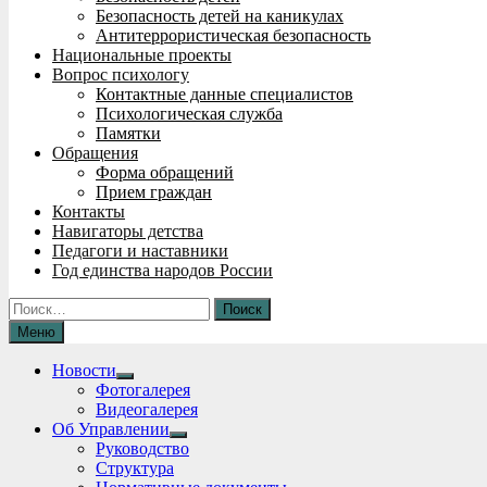
Безопасность детей на каникулах
Антитеррористическая безопасность
Национальные проекты
Вопрос психологу
Контактные данные специалистов
Психологическая служба
Памятки
Обращения
Форма обращений
Прием граждан
Контакты
Навигаторы детства
Педагоги и наставники
Год единства народов России
Найти:
Меню
Новости
Show
Фотогалерея
sub
Видеогалерея
menu
Об Управлении
Show
Руководство
sub
Структура
menu