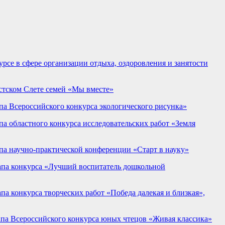
се в сфере организации отдыха, оздоровления и занятости
стском Слете семей «Мы вместе»
а Всероссийского конкурса экологического рисунка»
а областного конкурса исследовательских работ «Земля
па научно-практической конференции «Старт в науку»
апа конкурса «Лучший воспитатель дошкольной
а конкурса творческих работ «Победа далекая и близкая»,
апа Всероссийского конкурса юных чтецов «Живая классика»