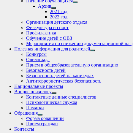
Питание обучающихся
Show
Архив
sub
Show
2021 год
menu
sub
2022 год
menu
Организация детского отдыха
Физкультура и спорт
Профилактика
Обучение детей с ОВЗ
Мероприятия по снижению документационной нагр
Полезная информация для родителей
Show
Конкурсы
sub
Олимпиада
menu
Прием в общеобразовательную организацию
Безопасность детей
Безопасность детей на каникулах
Антитеррористическая безопасность
Национальные проекты
Вопрос психологу
Show
Контактные данные специалистов
sub
Психологическая служба
menu
Памятки
Обращения
Show
Форма обращений
sub
Прием граждан
menu
Контакты