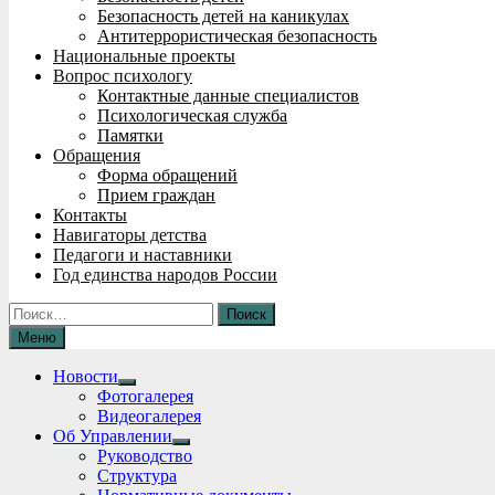
Безопасность детей на каникулах
Антитеррористическая безопасность
Национальные проекты
Вопрос психологу
Контактные данные специалистов
Психологическая служба
Памятки
Обращения
Форма обращений
Прием граждан
Контакты
Навигаторы детства
Педагоги и наставники
Год единства народов России
Найти:
Меню
Новости
Show
Фотогалерея
sub
Видеогалерея
menu
Об Управлении
Show
Руководство
sub
Структура
menu