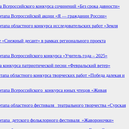
 Всероссийского конкурса сочинений «Без срока давности»
этапа Всероссийской акции «Я — гражданин России»
апа областного конкурса исследовательских работ «Земля
 «Снежный десант» в рамках регионального проекта
апа Всероссийского конкурса «Учитель года – 2025»
а конкурса патриотической песни «Февральский ветер»
апа областного конкурса творческих работ «Победа далекая и
этапа Всероссийского конкурса юных чтецов «Живая
тапа областного фестиваля театрального творчества «Сурская
этапа детского фольклорного фестиваля «Жавороночки»