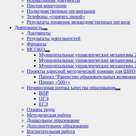
Нормативные документы
Против коррупции
Подведомственные организации
Телефоны «горячих линий»
Результаты проверок межведомственных органов
Деятельность
Show
Документы
sub
Результаты деятельностей
menu
Финансы
МСОКО
Show
Муниципальные управленческие механизмы 
sub
Муниципальные управленческие механизмы 
menu
Муниципальные управленческие механизмы 
Проекты адресной методической помощи для ШНО
Проект “Равенство образовательных возможн
Проект «500+»
Независимая оценка качества образования
Show
ВПР
sub
ОГЭ
menu
ЕГЭ
Охрана труда
Методическая работа
Дошкольное образование
Дополнительное образование
Воспитательная работа