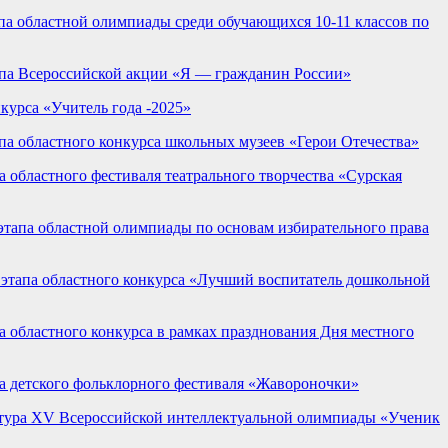
па областной олимпиады среди обучающихся 10-11 классов по
апа Всероссийской акции «Я — гражданин России»
урса «Учитель года -2025»
а областного конкурса школьных музеев «Герои Отечества»
областного фестиваля театрального творчества «Сурская
тапа областной олимпиады по основам избирательного права
этапа областного конкурса «Лучший воспитатель дошкольной
 областного конкурса в рамках празднования Дня местного
а детского фольклорного фестиваля «Жавороночки»
 тура XV Всероссийской интеллектуальной олимпиады «Ученик