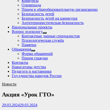
Конкурсы
sub
Олимпиада
menu
Прием в общеобразовательную организацию
Безопасность детей
Безопасность детей на каникулах
Антитеррористическая безопасность
Национальные проекты
Вопрос психологу
Show
Контактные данные специалистов
sub
Психологическая служба
menu
Памятки
Обращения
Show
Форма обращений
sub
Прием граждан
menu
Контакты
Навигаторы детства
Педагоги и наставники
Год единства народов России
Новости
Акция «Урок ГТО»
29.03.2024
29.03.2024