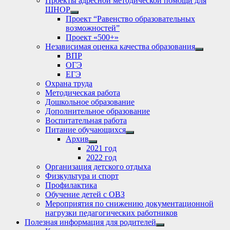
Проекты адресной методической помощи для
ШНОР
Show
Проект “Равенство образовательных
sub
возможностей”
menu
Проект «500+»
Независимая оценка качества образования
Show
ВПР
sub
ОГЭ
menu
ЕГЭ
Охрана труда
Методическая работа
Дошкольное образование
Дополнительное образование
Воспитательная работа
Питание обучающихся
Show
Архив
sub
Show
2021 год
menu
sub
2022 год
menu
Организация детского отдыха
Физкультура и спорт
Профилактика
Обучение детей с ОВЗ
Мероприятия по снижению документационной
нагрузки педагогических работников
Полезная информация для родителей
Show