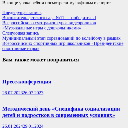
В конце урока ребята посмотрели мультфильм о спорте.
Навигация
Предыдущая
Предыдущая запись
запись:
Воспитатель детского сада №11 — победитель I
по
Всероссийского смотра-конкурса видеороликов
записям
«Музыкальные игры с дошкольниками»
Следующая
Следующая запись
запись:
Муниципальный этап соревнований по волейболу в рамках
Всероссийских спортивных игр школьников «Президентские
спортивные игры»
Вам также может понравиться
Пресс-конференция
26.07.2023
26.07.2023
Методический день «Специфика социализации
детей и подростков в современных условиях»
26.01.2024
29.01.2024