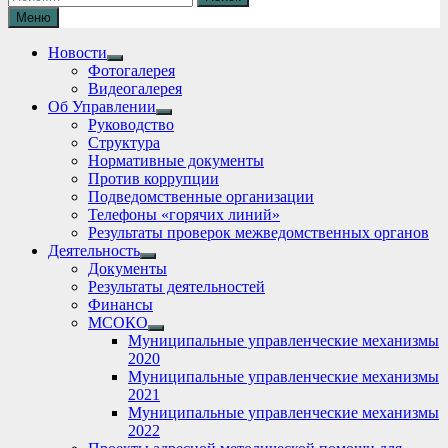
Меню
Новости
Show
Фотогалерея
sub
Видеогалерея
menu
Об Управлении
Show
Руководство
sub
Структура
menu
Нормативные документы
Против коррупции
Подведомственные организации
Телефоны «горячих линий»
Результаты проверок межведомственных органов
Деятельность
Show
Документы
sub
Результаты деятельностей
menu
Финансы
МСОКО
Show
Муниципальные управленческие механизмы
sub
2020
menu
Муниципальные управленческие механизмы
2021
Муниципальные управленческие механизмы
2022