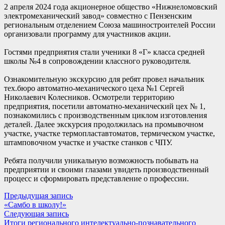
2 апреля 2024 года акционерное общество «Нижнеломовский
электромеханический завод» совместно с Пензенским
региональным отделением Союза машиностроителей России
организовали программу для участников акции.
Гостями предприятия стали ученики 8 «Г» класса средней
школы №4 в сопровождении классного руководителя.
Ознакомительную экскурсию для ребят провел начальник
тех.бюро автоматно-механического цеха №1 Сергей
Николаевич Колесников. Осмотрели территорию
предприятия, посетили автоматно-механический цех № 1,
познакомились с производственным циклом изготовления
деталей. Далее экскурсия продолжилась на промывочном
участке, участке термопластавтоматов, термическом участке,
штамповочном участке и участке станков с ЧПУ.
Ребята получили уникальную возможность побывать на
предприятии и своими глазами увидеть производственный
процесс и сформировать представление о профессии.
Навигация
Предыдущая
Предыдущая запись
запись:
«Самбо в школу!»
по
Следующая
Следующая запись
записям
запись:
Итоги регионального интелектуально-познавательного