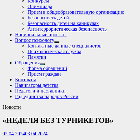
Конкурсы
sub
Олимпиада
menu
Прием в общеобразовательную организацию
Безопасность детей
Безопасность детей на каникулах
Антитеррористическая безопасность
Национальные проекты
Вопрос психологу
Show
Контактные данные специалистов
sub
Психологическая служба
menu
Памятки
Обращения
Show
Форма обращений
sub
Прием граждан
menu
Контакты
Навигаторы детства
Педагоги и наставники
Год единства народов России
Новости
«НЕДЕЛЯ БЕЗ ТУРНИКЕТОВ»
02.04.2024
03.04.2024