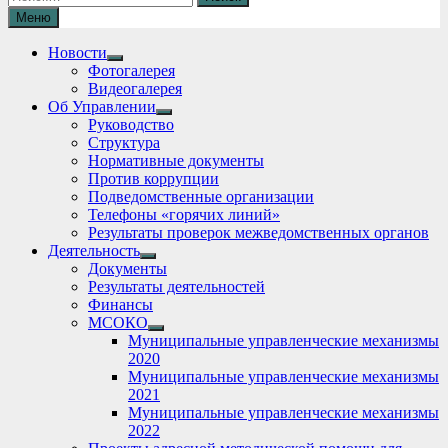
Меню
Новости
Show
Фотогалерея
sub
Видеогалерея
menu
Об Управлении
Show
Руководство
sub
Структура
menu
Нормативные документы
Против коррупции
Подведомственные организации
Телефоны «горячих линий»
Результаты проверок межведомственных органов
Деятельность
Show
Документы
sub
Результаты деятельностей
menu
Финансы
МСОКО
Show
Муниципальные управленческие механизмы
sub
2020
menu
Муниципальные управленческие механизмы
2021
Муниципальные управленческие механизмы
2022