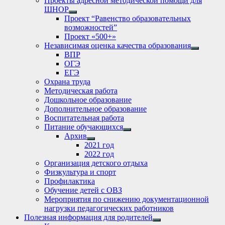
Проекты адресной методической помощи для
ШНОР
Show
Проект “Равенство образовательных
sub
возможностей”
menu
Проект «500+»
Независимая оценка качества образования
Show
ВПР
sub
ОГЭ
menu
ЕГЭ
Охрана труда
Методическая работа
Дошкольное образование
Дополнительное образование
Воспитательная работа
Питание обучающихся
Show
Архив
sub
Show
2021 год
menu
sub
2022 год
menu
Организация детского отдыха
Физкультура и спорт
Профилактика
Обучение детей с ОВЗ
Мероприятия по снижению документационной
нагрузки педагогических работников
Полезная информация для родителей
Show