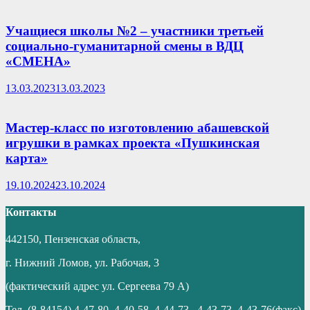
Учащиеся школы №2 – участники третьей
социально-гуманитарной смены в ВДЦ
«СМЕНА»
13.03.2023
13.03.2023
Мастер-класс по изготовлению абашевской
игрушки в рамках проекта «Пушкинская
карта»
19.10.2024
23.10.2024
Контакты
442150, Пензенская область,
г. Нижний Ломов, ул. Рабочая, 3
(фактический адрес ул. Сергеева 79 А)
Тел. (8-84154) 4-47-80, 4-40-58, 4-44-73 , 4-43-73, 4-43-76(факс)