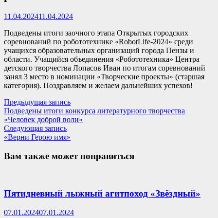
11.04.2024
11.04.2024
Подведены итоги заочного этапа Открытых городских
соревнований по робототехнике «RobotLife-2024» среди
учащихся образовательных организаций города Пензы и
области. Учащийся объединения «Робототехника» Центра
детского творчества Лопасов Иван по итогам соревнований
занял 3 место в номинации «Творческие проекты» (старшая
категория). Поздравляем и желаем дальнейших успехов!
Навигация
Предыдущая
Предыдущая запись
запись:
Подведены итоги конкурса литературного творчества
по
«Человек доброй воли»
записям
Следующая
Следующая запись
запись:
«Верни Герою имя»
Вам также может понравиться
Пятидневный лыжный агитпоход «Звёздный»
07.01.2024
07.01.2024