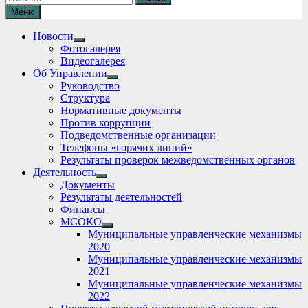
Меню
Новости
Show
Фотогалерея
sub
Видеогалерея
menu
Об Управлении
Show
Руководство
sub
Структура
menu
Нормативные документы
Против коррупции
Подведомственные организации
Телефоны «горячих линий»
Результаты проверок межведомственных органов
Деятельность
Show
Документы
sub
Результаты деятельностей
menu
Финансы
МСОКО
Show
Муниципальные управленческие механизмы
sub
2020
menu
Муниципальные управленческие механизмы
2021
Муниципальные управленческие механизмы
2022