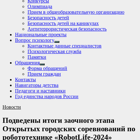
Конкурсы
sub
Олимпиада
menu
Прием в общеобразовательную организацию
Безопасность детей
Безопасность детей на каникулах
Антитеррористическая безопасность
Национальные проекты
Вопрос психологу
Show
Контактные данные специалистов
sub
Психологическая служба
menu
Памятки
Обращения
Show
Форма обращений
sub
Прием граждан
menu
Контакты
Навигаторы детства
Педагоги и наставники
Год единства народов России
Новости
Подведены итоги заочного этапа
Открытых городских соревнований по
робототехнике «RobotLife-2024»