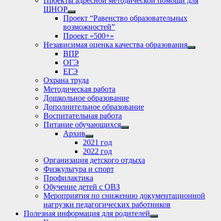
Проекты адресной методической помощи для
ШНОР
Show
Проект “Равенство образовательных
sub
возможностей”
menu
Проект «500+»
Независимая оценка качества образования
Show
ВПР
sub
ОГЭ
menu
ЕГЭ
Охрана труда
Методическая работа
Дошкольное образование
Дополнительное образование
Воспитательная работа
Питание обучающихся
Show
Архив
sub
Show
2021 год
menu
sub
2022 год
menu
Организация детского отдыха
Физкультура и спорт
Профилактика
Обучение детей с ОВЗ
Мероприятия по снижению документационной
нагрузки педагогических работников
Полезная информация для родителей
Show