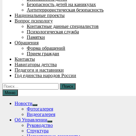
Безопасность детей на каникулах
Антитеррористическая безопасность
Национальные проекты
Вопрос психологу
Контактные данные специалистов
Психологическая служба
Памятки
Обращения
Форма обращений
Прием граждан
Контакты
Навигаторы детства
Педагоги и наставники
Год единства народов России
Найти:
Меню
Новости
Show
Фотогалерея
sub
Видеогалерея
menu
Об Управлении
Show
Руководство
sub
Структура
menu