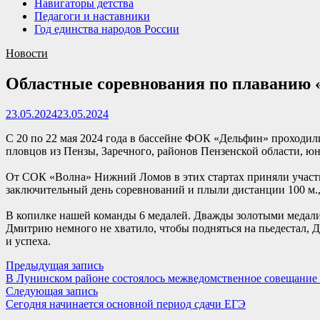
Навигаторы детства
Педагоги и наставники
Год единства народов России
Новости
Областные соревнования по плаванию 
23.05.2024
23.05.2024
С 20 по 22 мая 2024 года в бассейне ФОК «Дельфин» проходи
пловцов из Пензы, Заречного, районов Пензенской области, ю
От СОК «Волна» Нижний Ломов в этих стартах приняли участ
заключительный день соревнований и плыли дистанции 100 м.,
В копилке нашей команды 6 медалей. Дважды золотыми медали
Дмитрию немного не хватило, чтобы подняться на пьедестал, Д
и успеха.
Навигация
Предыдущая
Предыдущая запись
запись:
В Лунинском районе состоялось межведомственное совещание
по
Следующая
Следующая запись
записям
запись:
Сегодня начинается основной период сдачи ЕГЭ