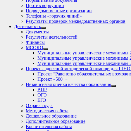
Нормативные документы
Против коррупции
Подведомственные организации
Телефоны «горячих линий»
Результаты проверок межведомственных органов
Деятельность
Show
Документы
sub
Результаты деятельностей
menu
Финансы
МСОКО
Show
Муниципальные управленческие механизмы 
sub
Муниципальные управленческие механизмы 
menu
Муниципальные управленческие механизмы 
Проекты адресной методической помощи для ШНО
Проект “Равенство образовательных возможн
Проект «500+»
Независимая оценка качества образования
Show
ВПР
sub
ОГЭ
menu
ЕГЭ
Охрана труда
Методическая работа
Дошкольное образование
Дополнительное образование
Воспитательная работа