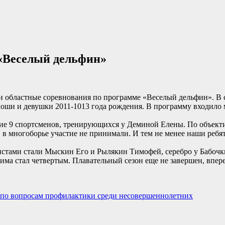
«Веселый дельфин»
ли областные соревнования по программе «Веселый дельфин». В
ноши и девушки 2011-1013 года рождения. В программу входило 
ие 9 спортсменов, тренирующихся у Деминой Елены. По объект
 в многоборье участие не принимали. И тем не менее наши ребя
стами стали Мыскин Его и Рылякин Тимофей, серебро у Бабочк
има стал четвертым. Плавательный сезон еще не завершен, впере
 по вопросам профилактики среди несовершеннолетних