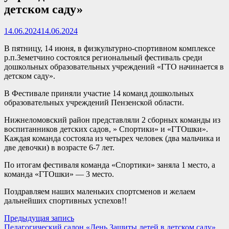
детском саду»
14.06.2024
14.06.2024
В пятницу, 14 июня, в физкультурно-спортивном комплексе
р.п.Земетчино состоялся региональный фестиваль среди
дошкольных образовательных учреждений «ГТО начинается в
детском саду».
В Фестивале приняли участие 14 команд дошкольных
образовательных учреждений Пензенской области.
Нижнеломовский район представляли 2 сборных команды из
воспитанников детских садов, » Спортики» и «ГТОшки».
Каждая команда состояла из четырех человек (два мальчика и
две девочки) в возрасте 6-7 лет.
По итогам фестиваля команда «Спортики» заняла 1 место, а
команда «ГТОшки» — 3 место.
Поздравляем наших маленьких спортсменов и желаем
дальнейших спортивных успехов!!
Навигация
Предыдущая
Предыдущая запись
запись:
Педагогический салон «День Защиты детей в детском саду»