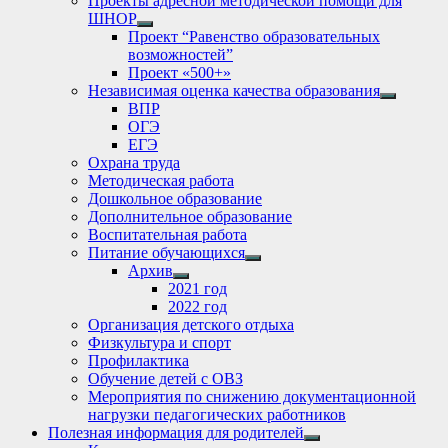
Проекты адресной методической помощи для
ШНОР
Show
Проект “Равенство образовательных
sub
возможностей”
menu
Проект «500+»
Независимая оценка качества образования
Show
ВПР
sub
ОГЭ
menu
ЕГЭ
Охрана труда
Методическая работа
Дошкольное образование
Дополнительное образование
Воспитательная работа
Питание обучающихся
Show
Архив
sub
Show
2021 год
menu
sub
2022 год
menu
Организация детского отдыха
Физкультура и спорт
Профилактика
Обучение детей с ОВЗ
Мероприятия по снижению документационной
нагрузки педагогических работников
Полезная информация для родителей
Show