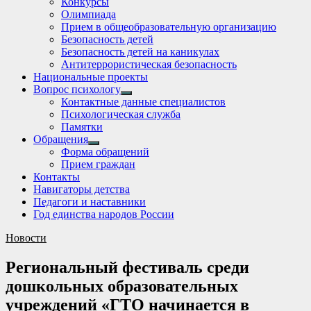
Конкурсы
sub
Олимпиада
menu
Прием в общеобразовательную организацию
Безопасность детей
Безопасность детей на каникулах
Антитеррористическая безопасность
Национальные проекты
Вопрос психологу
Show
Контактные данные специалистов
sub
Психологическая служба
menu
Памятки
Обращения
Show
Форма обращений
sub
Прием граждан
menu
Контакты
Навигаторы детства
Педагоги и наставники
Год единства народов России
Новости
Региональный фестиваль среди
дошкольных образовательных
учреждений «ГТО начинается в