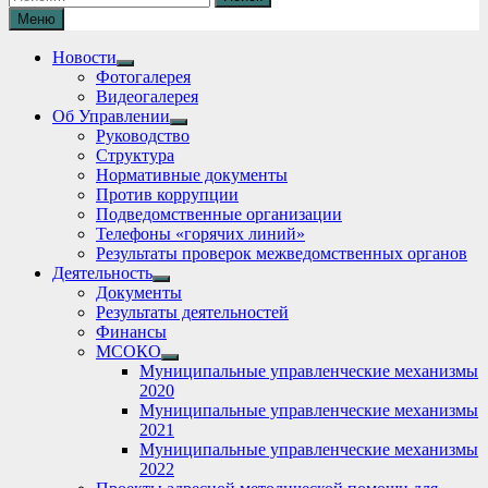
Меню
Новости
Show
Фотогалерея
sub
Видеогалерея
menu
Об Управлении
Show
Руководство
sub
Структура
menu
Нормативные документы
Против коррупции
Подведомственные организации
Телефоны «горячих линий»
Результаты проверок межведомственных органов
Деятельность
Show
Документы
sub
Результаты деятельностей
menu
Финансы
МСОКО
Show
Муниципальные управленческие механизмы
sub
2020
menu
Муниципальные управленческие механизмы
2021
Муниципальные управленческие механизмы
2022