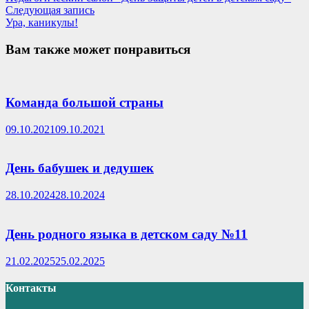
по
Следующая
Следующая запись
записям
запись:
Ура, каникулы!
Вам также может понравиться
Команда большой страны
09.10.2021
09.10.2021
День бабушек и дедушек
28.10.2024
28.10.2024
День родного языка в детском саду №11
21.02.2025
25.02.2025
Контакты