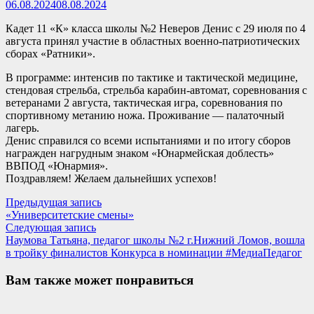
06.08.2024
08.08.2024
Кадет 11 «К» класса школы №2 Неверов Денис с 29 июля по 4
августа принял участие в областных военно-патриотических
сборах «Ратники».
В программе: интенсив по тактике и тактической медицине,
стендовая стрельба, стрельба карабин-автомат, соревнования с
ветеранами 2 августа, тактическая игра, соревнования по
спортивному метанию ножа. Проживание — палаточный
лагерь.
Денис справился со всеми испытаниями и по итогу сборов
награжден нагрудным знаком «Юнармейская доблесть»
ВВПОД «Юнармия».
Поздравляем! Желаем дальнейших успехов!
Навигация
Предыдущая
Предыдущая запись
запись:
«Университетские смены»
по
Следующая
Следующая запись
записям
запись:
Наумова Татьяна, педагог школы №2 г.Нижний Ломов, вошла
в тройку финалистов Конкурса в номинации #МедиаПедагог
Вам также может понравиться