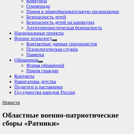
Конкурсы
sub
Олимпиада
menu
Прием в общеобразовательную организацию
Безопасность детей
Безопасность детей на каникулах
Антитеррористическая безопасность
Национальные проекты
Вопрос психологу
Show
Контактные данные специалистов
sub
Психологическая служба
menu
Памятки
Обращения
Show
Форма обращений
sub
Прием граждан
menu
Контакты
Навигаторы детства
Педагоги и наставники
Год единства народов России
Новости
Областные военно-патриотические
сборы «Ратники»