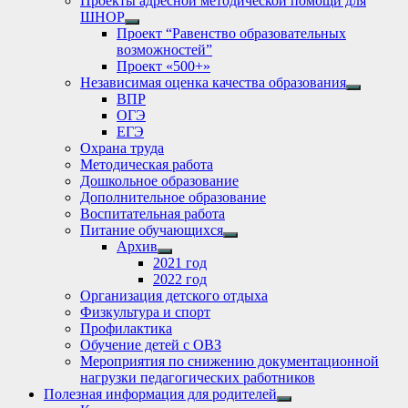
Проекты адресной методической помощи для
ШНОР
Show
Проект “Равенство образовательных
sub
возможностей”
menu
Проект «500+»
Независимая оценка качества образования
Show
ВПР
sub
ОГЭ
menu
ЕГЭ
Охрана труда
Методическая работа
Дошкольное образование
Дополнительное образование
Воспитательная работа
Питание обучающихся
Show
Архив
sub
Show
2021 год
menu
sub
2022 год
menu
Организация детского отдыха
Физкультура и спорт
Профилактика
Обучение детей с ОВЗ
Мероприятия по снижению документационной
нагрузки педагогических работников
Полезная информация для родителей
Show