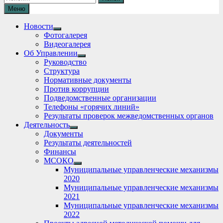
Меню
Новости
Show
Фотогалерея
sub
Видеогалерея
menu
Об Управлении
Show
Руководство
sub
Структура
menu
Нормативные документы
Против коррупции
Подведомственные организации
Телефоны «горячих линий»
Результаты проверок межведомственных органов
Деятельность
Show
Документы
sub
Результаты деятельностей
menu
Финансы
МСОКО
Show
Муниципальные управленческие механизмы
sub
2020
menu
Муниципальные управленческие механизмы
2021
Муниципальные управленческие механизмы
2022