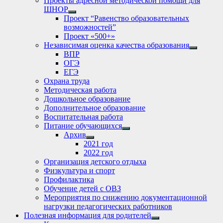
Проекты адресной методической помощи для
ШНОР
Show
Проект “Равенство образовательных
sub
возможностей”
menu
Проект «500+»
Независимая оценка качества образования
Show
ВПР
sub
ОГЭ
menu
ЕГЭ
Охрана труда
Методическая работа
Дошкольное образование
Дополнительное образование
Воспитательная работа
Питание обучающихся
Show
Архив
sub
Show
2021 год
menu
sub
2022 год
menu
Организация детского отдыха
Физкультура и спорт
Профилактика
Обучение детей с ОВЗ
Мероприятия по снижению документационной
нагрузки педагогических работников
Полезная информация для родителей
Show