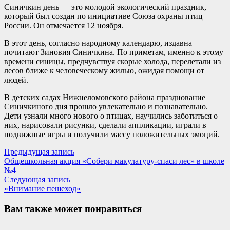
Синичкин день — это молодой экологический праздник,
который был создан по инициативе Союза охраны птиц
России. Он отмечается 12 ноября.
В этот день, согласно народному календарю, издавна
почитают Зиновия Синичкина. По приметам, именно к этому
времени синицы, предчувствуя скорые холода, перелетали из
лесов ближе к человеческому жилью, ожидая помощи от
людей.
В детских садах Нижнеломовского района празднование
Синичкиного дня прошло увлекательно и познавательно.
Дети узнали много нового о птицах, научились заботиться о
них, нарисовали рисунки, сделали аппликации, играли в
подвижные игры и получили массу положительных эмоций.
Навигация
Предыдущая
Предыдущая запись
запись:
Общешкольная акция «Собери макулатуру-спаси лес» в школе
по
№4
записям
Следующая
Следующая запись
запись:
«Внимание пешеход»
Вам также может понравиться