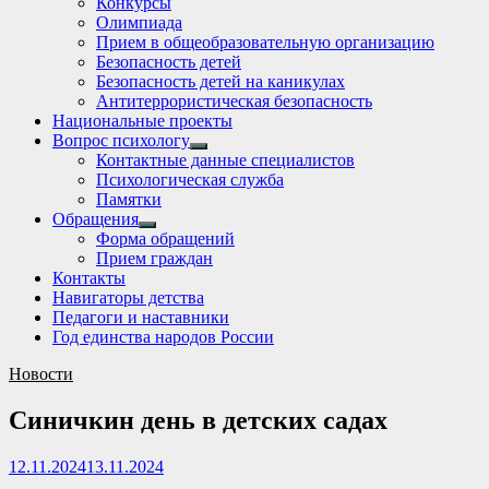
Конкурсы
sub
Олимпиада
menu
Прием в общеобразовательную организацию
Безопасность детей
Безопасность детей на каникулах
Антитеррористическая безопасность
Национальные проекты
Вопрос психологу
Show
Контактные данные специалистов
sub
Психологическая служба
menu
Памятки
Обращения
Show
Форма обращений
sub
Прием граждан
menu
Контакты
Навигаторы детства
Педагоги и наставники
Год единства народов России
Новости
Синичкин день в детских садах
12.11.2024
13.11.2024