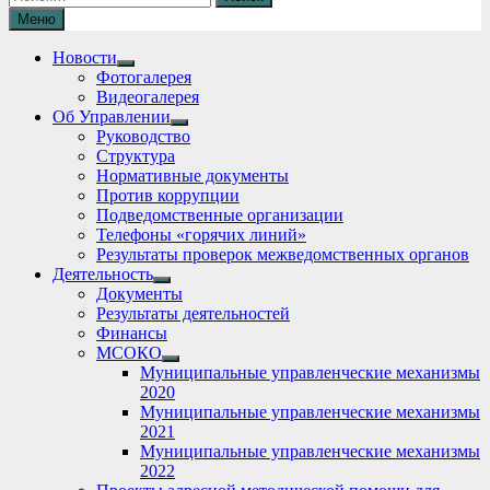
Меню
Новости
Show
Фотогалерея
sub
Видеогалерея
menu
Об Управлении
Show
Руководство
sub
Структура
menu
Нормативные документы
Против коррупции
Подведомственные организации
Телефоны «горячих линий»
Результаты проверок межведомственных органов
Деятельность
Show
Документы
sub
Результаты деятельностей
menu
Финансы
МСОКО
Show
Муниципальные управленческие механизмы
sub
2020
menu
Муниципальные управленческие механизмы
2021
Муниципальные управленческие механизмы
2022