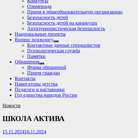
Конкурсы
sub
Олимпиада
menu
Прием в общеобразовательную организацию
Безопасность детей
Безопасность детей на каникулах
Антитеррористическая безопасность
Национальные проекты
Вопрос психологу
Show
Контактные данные специалистов
sub
Психологическая служба
menu
Памятки
Обращения
Show
Форма обращений
sub
Прием граждан
menu
Контакты
Навигаторы детства
Педагоги и наставники
Год единства народов России
Новости
ШКОЛА АКТИВА
15.11.2024
16.11.2024