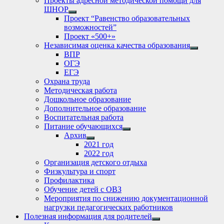
Проекты адресной методической помощи для
ШНОР
Show
Проект “Равенство образовательных
sub
возможностей”
menu
Проект «500+»
Независимая оценка качества образования
Show
ВПР
sub
ОГЭ
menu
ЕГЭ
Охрана труда
Методическая работа
Дошкольное образование
Дополнительное образование
Воспитательная работа
Питание обучающихся
Show
Архив
sub
Show
2021 год
menu
sub
2022 год
menu
Организация детского отдыха
Физкультура и спорт
Профилактика
Обучение детей с ОВЗ
Мероприятия по снижению документационной
нагрузки педагогических работников
Полезная информация для родителей
Show