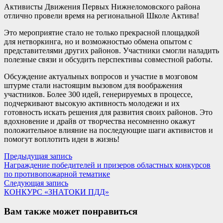
Активисты Движения Первых Нижнеломовского района
отлично провели время на региональной Школе Актива!
Это мероприятие стало не только прекрасной площадкой
для нетворкинга, но и возможностью обмена опытом с
представителями других районов. Участники смогли наладить
полезные связи и обсудить перспективы совместной работы.
Обсуждение актуальных вопросов и участие в мозговом
штурме стали настоящим вызовом для воображения
участников. Более 300 идей, генерируемых в процессе,
подчеркивают высокую активность молодежи и их
готовность искать решения для развития своих районов. Это
вдохновение и драйв от творчества несомненно окажут
положительное влияние на последующие шаги активистов и
помогут воплотить идеи в жизнь!
Навигация
Предыдущая
Предыдущая запись
запись:
Награждение победителей и призеров областных конкурсов
по
по противопожарной тематике
записям
Следующая
Следующая запись
запись:
КОНКУРС «ЗНАТОКИ ПДД»
Вам также может понравиться