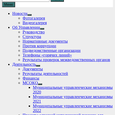
Меню
Новости
Show
Фотогалерея
sub
Видеогалерея
menu
Об Управлении
Show
Руководство
sub
Структура
menu
Нормативные документы
Против коррупции
Подведомственные организации
Телефоны «горячих линий»
Результаты проверок межведомственных органов
Деятельность
Show
Документы
sub
Результаты деятельностей
menu
Финансы
МСОКО
Show
Муниципальные управленческие механизмы
sub
2020
menu
Муниципальные управленческие механизмы
2021
Муниципальные управленческие механизмы
2022