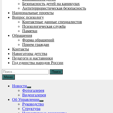
Безопасность детей на каникулах
Антитеррористическая безопасность
Национальные проекты
Вопрос психологу
Контактные данные специалистов
Психологическая служба
Памятки
Обращения
Форма обращений
Прием граждан
Контакты
Навигаторы детства
Педагоги и наставники
Год единства народов России
Найти:
Меню
Новости
Show
Фотогалерея
sub
Видеогалерея
menu
Об Управлении
Show
Руководство
sub
Структура
menu