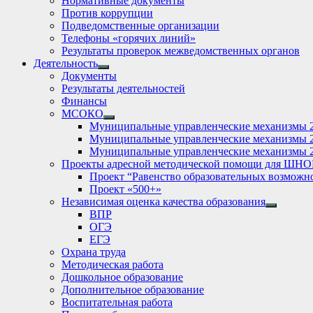
Нормативные документы
Против коррупции
Подведомственные организации
Телефоны «горячих линий»
Результаты проверок межведомственных органов
Деятельность
Show
Документы
sub
Результаты деятельностей
menu
Финансы
МСОКО
Show
Муниципальные управленческие механизмы 
sub
Муниципальные управленческие механизмы 
menu
Муниципальные управленческие механизмы 
Проекты адресной методической помощи для ШНО
Проект “Равенство образовательных возможн
Проект «500+»
Независимая оценка качества образования
Show
ВПР
sub
ОГЭ
menu
ЕГЭ
Охрана труда
Методическая работа
Дошкольное образование
Дополнительное образование
Воспитательная работа