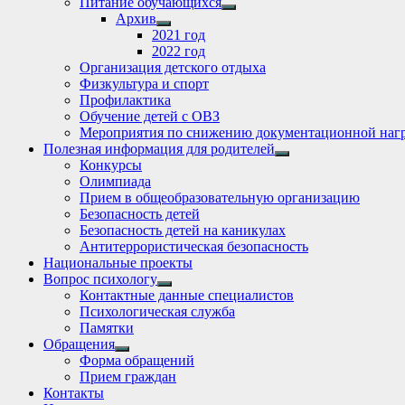
Питание обучающихся
Show
Архив
sub
Show
2021 год
menu
sub
2022 год
menu
Организация детского отдыха
Физкультура и спорт
Профилактика
Обучение детей с ОВЗ
Мероприятия по снижению документационной нагр
Полезная информация для родителей
Show
Конкурсы
sub
Олимпиада
menu
Прием в общеобразовательную организацию
Безопасность детей
Безопасность детей на каникулах
Антитеррористическая безопасность
Национальные проекты
Вопрос психологу
Show
Контактные данные специалистов
sub
Психологическая служба
menu
Памятки
Обращения
Show
Форма обращений
sub
Прием граждан
menu
Контакты