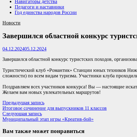
Навигаторы детства
Педагоги и наставники
Год единства народов России
Новости
Завершился областной конкурс туристс
04.12.2024
05.12.2024
Завершился областной конкурс туристских походов, организ
Туристический клуб «Романтик» Станции юных техников Нижне
сложности) по всем видам туризма. Участники клуба проходил
Поздравляем всех участников конкурса! Вы — настоящие искат
Желаем вам новых увлекательных маршрутов!
Навигация
Предыдущая
Предыдущая запись
запись:
Итоговое сочинение для выпускников 11 классов
по
Следующая
Следующая запись
записям
запись:
Муниципальный этап игры «Креатив-бой»
Вам также может понравиться