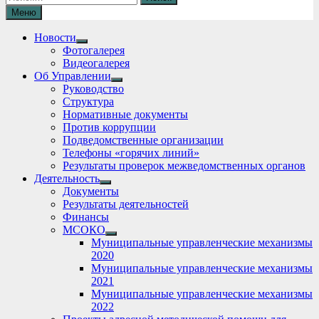
Меню
Новости
Show
Фотогалерея
sub
Видеогалерея
menu
Об Управлении
Show
Руководство
sub
Структура
menu
Нормативные документы
Против коррупции
Подведомственные организации
Телефоны «горячих линий»
Результаты проверок межведомственных органов
Деятельность
Show
Документы
sub
Результаты деятельностей
menu
Финансы
МСОКО
Show
Муниципальные управленческие механизмы
sub
2020
menu
Муниципальные управленческие механизмы
2021
Муниципальные управленческие механизмы
2022