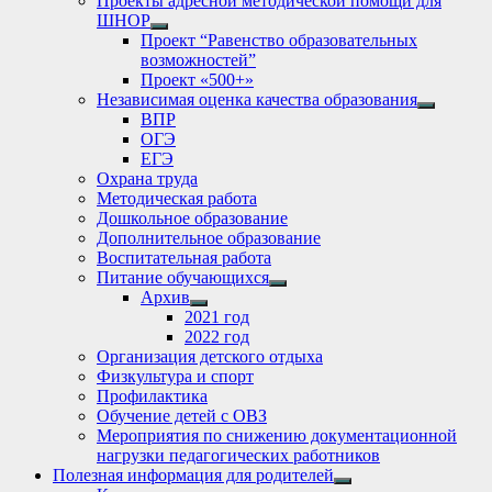
Проекты адресной методической помощи для
ШНОР
Show
Проект “Равенство образовательных
sub
возможностей”
menu
Проект «500+»
Независимая оценка качества образования
Show
ВПР
sub
ОГЭ
menu
ЕГЭ
Охрана труда
Методическая работа
Дошкольное образование
Дополнительное образование
Воспитательная работа
Питание обучающихся
Show
Архив
sub
Show
2021 год
menu
sub
2022 год
menu
Организация детского отдыха
Физкультура и спорт
Профилактика
Обучение детей с ОВЗ
Мероприятия по снижению документационной
нагрузки педагогических работников
Полезная информация для родителей
Show