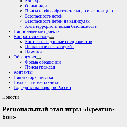
Конкурсы
sub
Олимпиада
menu
Прием в общеобразовательную организацию
Безопасность детей
Безопасность детей на каникулах
Антитеррористическая безопасность
Национальные проекты
Вопрос психологу
Show
Контактные данные специалистов
sub
Психологическая служба
menu
Памятки
Обращения
Show
Форма обращений
sub
Прием граждан
menu
Контакты
Навигаторы детства
Педагоги и наставники
Год единства народов России
Новости
Региональный этап игры «Креатив-
бой»