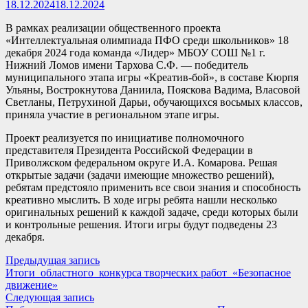
18.12.2024
18.12.2024
В рамках реализации общественного проекта
«Интеллектуальная олимпиада ПФО среди школьников» 18
декабря 2024 года команда «Лидер» МБОУ СОШ №1 г.
Нижний Ломов имени Тархова С.Ф. — победитель
муниципального этапа игры «Креатив-бой», в составе Кюрпя
Ульяны, Вострокнутова Даниила, Пояскова Вадима, Власовой
Светланы, Петрухиной Дарьи, обучающихся восьмых классов,
приняла участие в региональном этапе игры.
Проект реализуется по инициативе полномочного
представителя Президента Российской Федерации в
Приволжском федеральном округе И.А. Комарова. Решая
открытые задачи (задачи имеющие множество решений),
ребятам предстояло применить все свои знания и способность
креативно мыслить. В ходе игры ребята нашли несколько
оригинальных решений к каждой задаче, среди которых были
и контрольные решения. Итоги игры будут подведены 23
декабря.
Навигация
Предыдущая
Предыдущая запись
запись:
Итоги областного конкурса творческих работ «Безопасное
по
движение»
записям
Следующая
Следующая запись