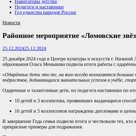
Навигаторы детства
Педагоги и наставники
Год единства народов России
Новости
Районное мероприятие «Ломовские звё
25.12.2024
25.12.2024
25 декабря 2024 года в Центре культуры и искусств г. Нижний
образования Ольга Меньшова подвела итоги работы с одарённ
«Одарённые дети это те, на кого всегда возлагаются больши
подростков, добивающихся значительных успехов в учёбе, спо
Одаренные и талантливые дети, их педагоги-наставники по и
10 детей и 3 коллектива, проявивших выдающиеся способ
10 детей и 5 коллективов награждены дипломами и ценн
В завершение Года семьи подвели итоги и чествовали тех, кто
прекрасные примеры для подражания.