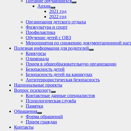
Питание обучающихся
Show
Архив
sub
Show
2021 год
menu
sub
2022 год
menu
Организация детского отдыха
Физкультура и спорт
Профилактика
Обучение детей с ОВЗ
Мероприятия по снижению документационной нагр
Полезная информация для родителей
Show
Конкурсы
sub
Олимпиада
menu
Прием в общеобразовательную организацию
Безопасность детей
Безопасность детей на каникулах
Антитеррористическая безопасность
Национальные проекты
Вопрос психологу
Show
Контактные данные специалистов
sub
Психологическая служба
menu
Памятки
Обращения
Show
Форма обращений
sub
Прием граждан
menu
Контакты