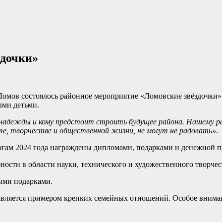
здочки»
 Ломов состоялось районное мероприятие «Ломовские звёздочки»
ыми детьми.
е надежды и кому предстоит строить будущее района. Нашему р
рте, творчестве и общественной жизни, не могут не радовать»
.
тогам 2024 года награждены дипломами, подарками и денежной п
ности в области науки, технического и художественного творче
ыми подарками.
 является примером крепких семейных отношений. Особое вниман