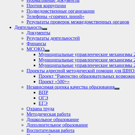
Нормативные документы
Против коррупции
Подведомственные организации
Телефоны «горячих линий»
Результаты проверок межведомственных органов
Деятельность
Show
Документы
sub
Результаты деятельностей
menu
Финансы
МСОКО
Show
Муниципальные управленческие механизмы 
sub
Муниципальные управленческие механизмы 
menu
Муниципальные управленческие механизмы 
Проекты адресной методической помощи для ШНО
Проект “Равенство образовательных возможн
Проект «500+»
Независимая оценка качества образования
Show
ВПР
sub
ОГЭ
menu
ЕГЭ
Охрана труда
Методическая работа
Дошкольное образование
Дополнительное образование
Воспитательная работа