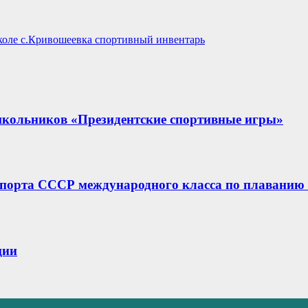
коле с.Кривошеевка спортивный инвентарь
школьников «Президентские спортивные игры»
порта СССР международного класса по плаванию 
ции