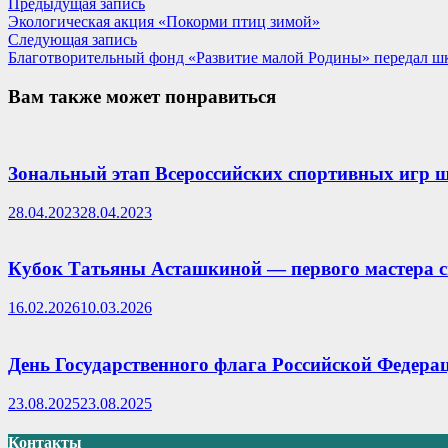
Навигация
Предыдущая
Предыдущая запись
запись:
Экологическая акция «Покорми птиц зимой»
по
Следующая
Следующая запись
записям
запись:
Благотворительный фонд «Развитие малой Родины» передал ш
Вам также может понравиться
Зональный этап Всероссийских спортивных игр 
28.04.2023
28.04.2023
Кубок Татьяны Асташкиной — первого мастера с
16.02.2026
10.03.2026
День Государственного флага Российской Федера
23.08.2025
23.08.2025
Контакты