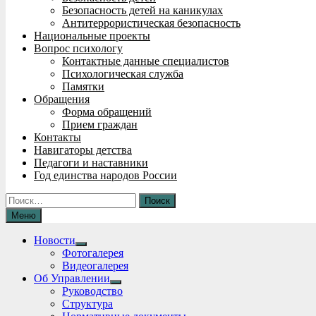
Безопасность детей на каникулах
Антитеррористическая безопасность
Национальные проекты
Вопрос психологу
Контактные данные специалистов
Психологическая служба
Памятки
Обращения
Форма обращений
Прием граждан
Контакты
Навигаторы детства
Педагоги и наставники
Год единства народов России
Найти:
Меню
Новости
Show
Фотогалерея
sub
Видеогалерея
menu
Об Управлении
Show
Руководство
sub
Структура
menu