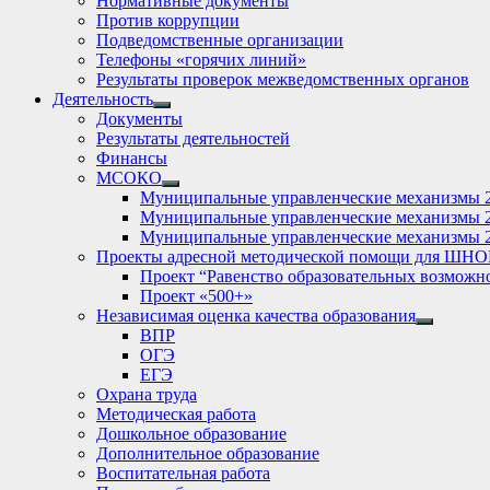
Нормативные документы
Против коррупции
Подведомственные организации
Телефоны «горячих линий»
Результаты проверок межведомственных органов
Деятельность
Show
Документы
sub
Результаты деятельностей
menu
Финансы
МСОКО
Show
Муниципальные управленческие механизмы 
sub
Муниципальные управленческие механизмы 
menu
Муниципальные управленческие механизмы 
Проекты адресной методической помощи для ШНО
Проект “Равенство образовательных возможн
Проект «500+»
Независимая оценка качества образования
Show
ВПР
sub
ОГЭ
menu
ЕГЭ
Охрана труда
Методическая работа
Дошкольное образование
Дополнительное образование
Воспитательная работа