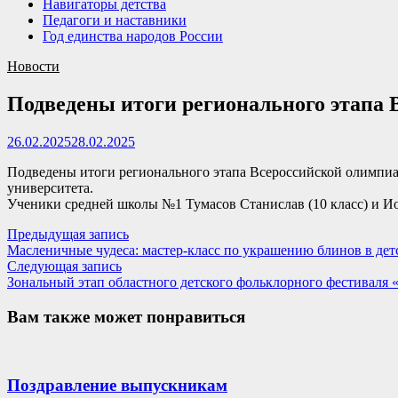
Навигаторы детства
Педагоги и наставники
Год единства народов России
Новости
Подведены итоги регионального этапа
26.02.2025
28.02.2025
Подведены итоги регионального этапа Всероссийской олимпиад
университета.
Ученики средней школы №1 Тумасов Станислав (10 класс) и Ио
Навигация
Предыдущая
Предыдущая запись
запись:
Масленичные чудеса: мастер-класс по украшению блинов в детс
по
Следующая
Следующая запись
записям
запись:
Зональный этап областного детского фольклорного фестиваля
Вам также может понравиться
Поздравление выпускникам