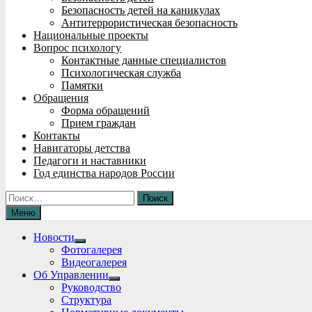
Безопасность детей на каникулах
Антитеррористическая безопасность
Национальные проекты
Вопрос психологу
Контактные данные специалистов
Психологическая служба
Памятки
Обращения
Форма обращений
Прием граждан
Контакты
Навигаторы детства
Педагоги и наставники
Год единства народов России
Найти:
Меню
Новости
Show
Фотогалерея
sub
Видеогалерея
menu
Об Управлении
Show
Руководство
sub
Структура
menu