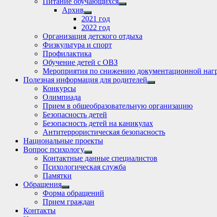
Питание обучающихся
Show
Архив
sub
Show
2021 год
menu
sub
2022 год
menu
Организация детского отдыха
Физкультура и спорт
Профилактика
Обучение детей с ОВЗ
Мероприятия по снижению документационной нагр
Полезная информация для родителей
Show
Конкурсы
sub
Олимпиада
menu
Прием в общеобразовательную организацию
Безопасность детей
Безопасность детей на каникулах
Антитеррористическая безопасность
Национальные проекты
Вопрос психологу
Show
Контактные данные специалистов
sub
Психологическая служба
menu
Памятки
Обращения
Show
Форма обращений
sub
Прием граждан
menu
Контакты