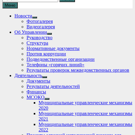
Меню
Новости
Show
Фотогалерея
sub
Видеогалерея
menu
Об Управлении
Show
Руководство
sub
Структура
menu
Нормативные документы
Против коррупции
Подведомственные организации
Телефоны «горячих линий»
Результаты проверок межведомственных органов
Деятельность
Show
Документы
sub
Результаты деятельностей
menu
Финансы
МСОКО
Show
Муниципальные управленческие механизмы
sub
2020
menu
Муниципальные управленческие механизмы
2021
Муниципальные управленческие механизмы
2022