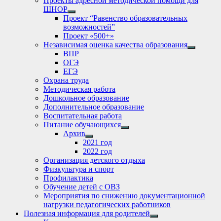
Проекты адресной методической помощи для
ШНОР
Show
Проект “Равенство образовательных
sub
возможностей”
menu
Проект «500+»
Независимая оценка качества образования
Show
ВПР
sub
ОГЭ
menu
ЕГЭ
Охрана труда
Методическая работа
Дошкольное образование
Дополнительное образование
Воспитательная работа
Питание обучающихся
Show
Архив
sub
Show
2021 год
menu
sub
2022 год
menu
Организация детского отдыха
Физкультура и спорт
Профилактика
Обучение детей с ОВЗ
Мероприятия по снижению документационной
нагрузки педагогических работников
Полезная информация для родителей
Show