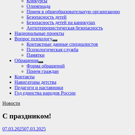
Конкурсы
sub
Олимпиада
menu
Прием в общеобразовательную организацию
Безопасность детей
Безопасность детей на каникулах
Антитеррористическая безопасность
Национальные проекты
Вопрос психологу
Show
Контактные данные специалистов
sub
Психологическая служба
menu
Памятки
Обращения
Show
Форма обращений
sub
Прием граждан
menu
Контакты
Навигаторы детства
Педагоги и наставники
Год единства народов России
Новости
С праздником!
07.03.2025
07.03.2025