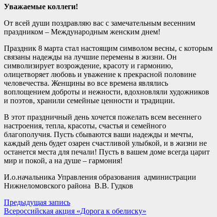
Уважаемые коллеги!
От всей души поздравляю вас с замечательным весенним
праздником – Международным женским днем!
Праздник 8 марта стал настоящим символом весны, с которым
связаны надежды на лучшие перемены в жизни. Он
символизирует возрождение, красоту и гармонию,
олицетворяет любовь и уважение к прекрасной половине
человечества. Женщины во все времена являлись
воплощением доброты и нежности, вдохновляли художников
и поэтов, хранили семейные ценности и традиции.
В этот праздничный день хочется пожелать всем весеннего
настроения, тепла, красоты, счастья и семейного
благополучия. Пусть сбываются ваши надежды и мечты,
каждый день будет озарен счастливой улыбкой, и в жизни не
останется места для печали! Пусть в вашем доме всегда царит
мир и покой, а на душе – гармония!
И.о.начальника Управления образования администрации
Нижнеломовского района В.В. Гудков
Навигация
Предыдущая
Предыдущая запись
запись:
Всероссийская акция «Дорога к обелиску»
по