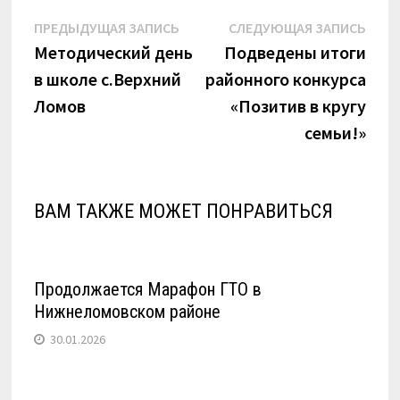
Навигация
Предыдущая
Сле
ПРЕДЫДУЩАЯ ЗАПИСЬ
СЛЕДУЮЩАЯ ЗАПИСЬ
запись:
запи
Методический день
Подведены итоги
по
в школе с.Верхний
районного конкурса
записям
Ломов
«Позитив в кругу
семьи!»
ВАМ ТАКЖЕ МОЖЕТ ПОНРАВИТЬСЯ
Продолжается Марафон ГТО в
Нижнеломовском районе
30.01.2026