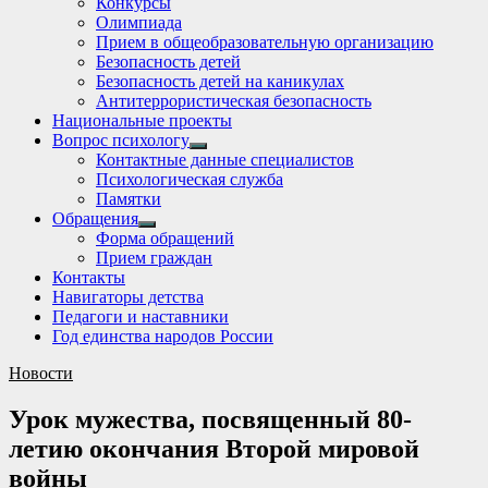
Конкурсы
sub
Олимпиада
menu
Прием в общеобразовательную организацию
Безопасность детей
Безопасность детей на каникулах
Антитеррористическая безопасность
Национальные проекты
Вопрос психологу
Show
Контактные данные специалистов
sub
Психологическая служба
menu
Памятки
Обращения
Show
Форма обращений
sub
Прием граждан
menu
Контакты
Навигаторы детства
Педагоги и наставники
Год единства народов России
Новости
Урок мужества, посвященный 80-
летию окончания Второй мировой
войны