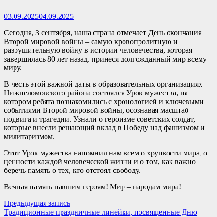
03.09.2025
04.09.2025
Сегодня, 3 сентября, наша страна отмечает День окончания
Второй мировой войны – самую кровопролитную и
разрушительную войну в истории человечества, которая
завершилась 80 лет назад, принеся долгожданный мир всему
миру.
В честь этой важной даты в образовательных организациях
Нижнеломовского района состоялся Урок мужества, на
котором ребята познакомились с хронологией и ключевыми
событиями Второй мировой войны, осознавая масштаб
подвига и трагедии. Узнали о героизме советских солдат,
которые внесли решающий вклад в Победу над фашизмом и
милитаризмом.
Этот Урок мужества напомнил нам всем о хрупкости мира, о
ценности каждой человеческой жизни и о том, как важно
беречь память о тех, кто отстоял свободу.
Вечная память павшим героям! Мир – народам мира!
Навигация
Предыдущая
Предыдущая запись
запись:
Традиционные праздничные линейки, посвященные Дню