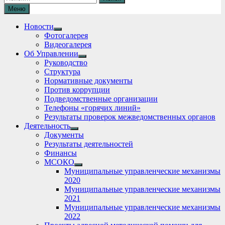
Меню
Новости
Show
Фотогалерея
sub
Видеогалерея
menu
Об Управлении
Show
Руководство
sub
Структура
menu
Нормативные документы
Против коррупции
Подведомственные организации
Телефоны «горячих линий»
Результаты проверок межведомственных органов
Деятельность
Show
Документы
sub
Результаты деятельностей
menu
Финансы
МСОКО
Show
Муниципальные управленческие механизмы
sub
2020
menu
Муниципальные управленческие механизмы
2021
Муниципальные управленческие механизмы
2022