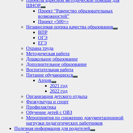
Проекты адресной методической помощи для
ШНОР
Show
Проект “Равенство образовательных
sub
возможностей”
menu
Проект «500+»
Независимая оценка качества образования
Show
ВПР
sub
ОГЭ
menu
ЕГЭ
Охрана труда
Методическая работа
Дошкольное образование
Дополнительное образование
Воспитательная работа
Питание обучающихся
Show
Архив
sub
Show
2021 год
menu
sub
2022 год
menu
Организация детского отдыха
Физкультура и спорт
Профилактика
Обучение детей с ОВЗ
Мероприятия по снижению документационной
нагрузки педагогических работников
Полезная информация для родителей
Show