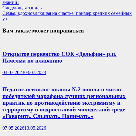
по
знаний!
записям
Следующая
Следующая запись
запись:
Семья, вдохновляющая на счастье: пример крепких семейных
уз
Вам также может понравиться
Открытое первенство СОК «Дельфин» р.п.
Пачелма по плаванию
03.07.2023
03.07.2023
Педагог-психолог школы №2 вошла в число
победителей марафона лучших региональных
практик по противодействию экстремизму и
терроризму в подростковой молодежной среде
«Говорить. Слышать. Понимать.»
07.05.2026
13.05.2026