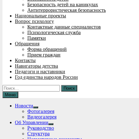
Безопасность детей на каникулах
Антитеррористическая безопасность
Национальные проекты
Вопрос психологу
Контактные данные специалистов
Психологическая служба
Памятки
Обращения
Форма обращений
Прием граждан
Контакты
Навигаторы детства
Педагоги и наставники
Год единства народов России
Найти:
Меню
Новости
Show
Фотогалерея
sub
Видеогалерея
menu
Об Управлении
Show
Руководство
sub
Структура
menu