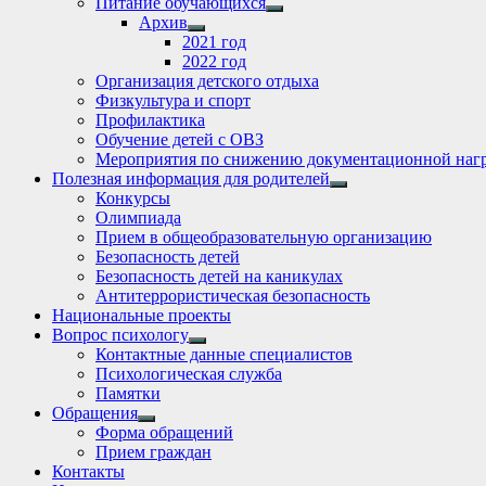
Питание обучающихся
Show
Архив
sub
Show
2021 год
menu
sub
2022 год
menu
Организация детского отдыха
Физкультура и спорт
Профилактика
Обучение детей с ОВЗ
Мероприятия по снижению документационной нагр
Полезная информация для родителей
Show
Конкурсы
sub
Олимпиада
menu
Прием в общеобразовательную организацию
Безопасность детей
Безопасность детей на каникулах
Антитеррористическая безопасность
Национальные проекты
Вопрос психологу
Show
Контактные данные специалистов
sub
Психологическая служба
menu
Памятки
Обращения
Show
Форма обращений
sub
Прием граждан
menu
Контакты