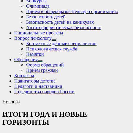
Конкурсы
sub
Олимпиада
menu
Прием в общеобразовательную организацию
Безопасность детей
Безопасность детей на каникулах
Антитеррористическая безопасность
Национальные проекты
Вопрос психологу
Show
Контактные данные специалистов
sub
Психологическая служба
menu
Памятки
Обращения
Show
Форма обращений
sub
Прием граждан
menu
Контакты
Навигаторы детства
Педагоги и наставники
Год единства народов России
Новости
ИТОГИ ГОДА И НОВЫЕ
ГОРИЗОНТЫ