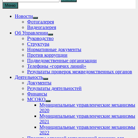
Меню
Новости
Show
Фотогалерея
sub
Видеогалерея
menu
Об Управлении
Show
Руководство
sub
Структура
menu
Нормативные документы
Против коррупции
Подведомственные организации
Телефоны «горячих линий»
Результаты проверок межведомственных органов
Деятельность
Show
Документы
sub
Результаты деятельностей
menu
Финансы
МСОКО
Show
Муниципальные управленческие механизмы
sub
2020
menu
Муниципальные управленческие механизмы
2021
Муниципальные управленческие механизмы
2022