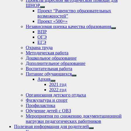
Проекты адресной методической помощи для
ШНОР
Show
Проект “Равенство образовательных
sub
возможностей”
menu
Проект «500+»
Независимая оценка качества образования
Show
ВПР
sub
ОГЭ
menu
ЕГЭ
Охрана труда
Методическая работа
Дошкольное образование
Дополнительное образование
Воспитательная работа
Питание обучающихся
Show
Архив
sub
Show
2021 год
menu
sub
2022 год
menu
Организация детского отдыха
Физкультура и спорт
Профилактика
Обучение детей с ОВЗ
Мероприятия по снижению документационной
нагрузки педагогических работников
Полезная информация для родителей
Show