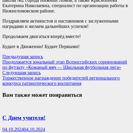
школы №2 города Нижний Ломов, а также Краснопеева
Екатерина Николаевна, специалист по организации работы в
Нижнеломовском районе.
Поздравляем активистов и наставников с заслуженными
наградами и желаем дальнейших успехов!
Продолжаем двигаться вперёд вместе!
Будьте в Движении! Будьте Первыми!
Навигация
Предыдущая
Предыдущая запись
запись:
Продолжается зональный этап Всероссийских соревнований
по
по футзалу «Кожаный мяч — Школьная футбольная лига»
записям
Следующая
Следующая запись
запись:
Торжественное награждение победителей регионального
конкурса патриотического воспитания
Вам также может понравиться
С Днем учителя!
04.10.2024
04.10.2024