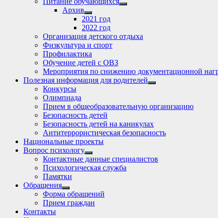
Питание обучающихся
Show
Архив
sub
Show
2021 год
menu
sub
2022 год
menu
Организация детского отдыха
Физкультура и спорт
Профилактика
Обучение детей с ОВЗ
Мероприятия по снижению документационной нагр
Полезная информация для родителей
Show
Конкурсы
sub
Олимпиада
menu
Прием в общеобразовательную организацию
Безопасность детей
Безопасность детей на каникулах
Антитеррористическая безопасность
Национальные проекты
Вопрос психологу
Show
Контактные данные специалистов
sub
Психологическая служба
menu
Памятки
Обращения
Show
Форма обращений
sub
Прием граждан
menu
Контакты