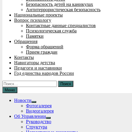
Безопасность детей на каникулах
Антитеррористическая безопасность
Национальные проекты
Вопрос психологу
Контактные данные специалистов
Психологическая служба
Памятки
Обращения
Форма обращений
Прием граждан
Контакты
Навигаторы детства
Педагоги и наставники
Год единства народов России
Найти:
Меню
Новости
Show
Фотогалерея
sub
Видеогалерея
menu
Об Управлении
Show
Руководство
sub
Структура
menu