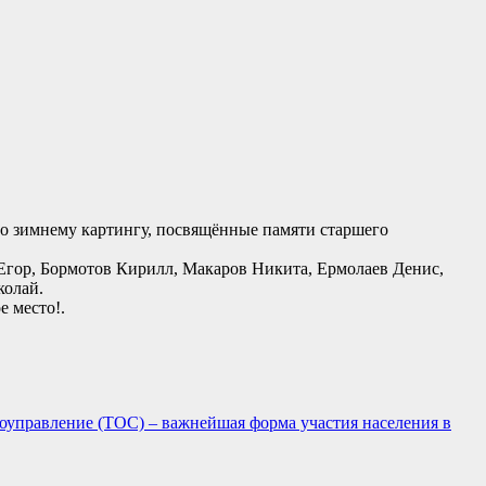
по зимнему картингу, посвящённые памяти старшего
гор, Бормотов Кирилл, Макаров Никита, Ермолаев Денис,
колай.
е место!.
оуправление (ТОС) – важнейшая форма участия населения в