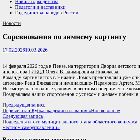
Навигаторы детства
Педагоги и наставники
Год единства народов России
Новости
Соревнования по зимнему картингу
17.02.2026
10.03.2026
14 февраля 2026 года в Пензе, на территории Дворца детског
инспектора ГИБДД Олега Владимировича Николаева.
Команду картингистов г. Нижний Ломов представляли уже оп
автоледи- Ренц Елизавета и начинающие- Парамонов Артем, 
Не смотря на погодные условия, в честном соперничестве кома
Поздравляем наших спортсменов с успехом и желаем победы в
Навигация
Предыдущая
Предыдущая запись
запись:
Первый этап Кубка академии плавания «Новая волна»
по
Следующая
Следующая запись
записям
запись:
Подведены итоги муниципального этапа областного конкурса н
местном самоуправлении»
Вам также может понравиться