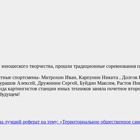
о и юношеского творчества, прошли традиционные соревнования 
ытные спортсмены- Митрохин Иван, Карпунин Никита , Долгов Е
Мурашов Алексей, Дружинин Сергей, Буйдин Максим, Растов Ни
нда картингистов станции юных техников заняла почетное второ
 будущем!
а лучший реферат на тему: «Территориальное общественное сам