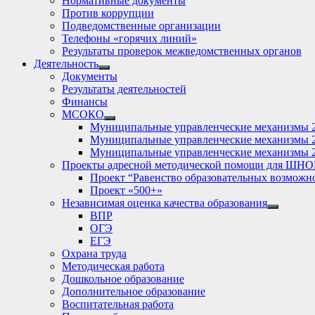
Нормативные документы
Против коррупции
Подведомственные организации
Телефоны «горячих линий»
Результаты проверок межведомственных органов
Деятельность
Show
Документы
sub
Результаты деятельностей
menu
Финансы
МСОКО
Show
Муниципальные управленческие механизмы 
sub
Муниципальные управленческие механизмы 
menu
Муниципальные управленческие механизмы 
Проекты адресной методической помощи для ШНО
Проект “Равенство образовательных возможн
Проект «500+»
Независимая оценка качества образования
Show
ВПР
sub
ОГЭ
menu
ЕГЭ
Охрана труда
Методическая работа
Дошкольное образование
Дополнительное образование
Воспитательная работа