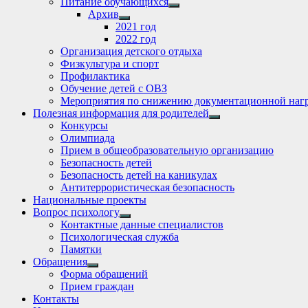
Питание обучающихся
Show
Архив
sub
Show
2021 год
menu
sub
2022 год
menu
Организация детского отдыха
Физкультура и спорт
Профилактика
Обучение детей с ОВЗ
Мероприятия по снижению документационной нагр
Полезная информация для родителей
Show
Конкурсы
sub
Олимпиада
menu
Прием в общеобразовательную организацию
Безопасность детей
Безопасность детей на каникулах
Антитеррористическая безопасность
Национальные проекты
Вопрос психологу
Show
Контактные данные специалистов
sub
Психологическая служба
menu
Памятки
Обращения
Show
Форма обращений
sub
Прием граждан
menu
Контакты