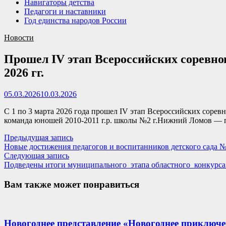
Навигаторы детства
Педагоги и наставники
Год единства народов России
Новости
Прошел IV этап Всероссийских соревно
2026 гг.
05.03.2026
10.03.2026
С 1 по 3 марта 2026 года прошел IV этап Всероссийских сорев
команда юношей 2010-2011 г.р. школы №2 г.Нижний Ломов — п
Навигация
Предыдущая
Предыдущая запись
запись:
Новые достижения педагогов и воспитанников детского сада 
по
Следующая
Следующая запись
записям
запись:
Подведены итоги муниципального этапа областного конкурса
Вам также может понравиться
Новогоднее представление «Новогоднее приключе