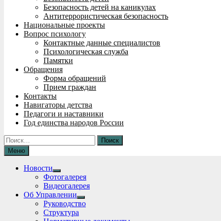
Безопасность детей на каникулах
Антитеррористическая безопасность
Национальные проекты
Вопрос психологу
Контактные данные специалистов
Психологическая служба
Памятки
Обращения
Форма обращений
Прием граждан
Контакты
Навигаторы детства
Педагоги и наставники
Год единства народов России
Найти:
Меню
Новости
Show
Фотогалерея
sub
Видеогалерея
menu
Об Управлении
Show
Руководство
sub
Структура
menu