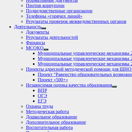
Нормативные документы
Против коррупции
Подведомственные организации
Телефоны «горячих линий»
Результаты проверок межведомственных органов
Деятельность
Show
Документы
sub
Результаты деятельностей
menu
Финансы
МСОКО
Show
Муниципальные управленческие механизмы 
sub
Муниципальные управленческие механизмы 
menu
Муниципальные управленческие механизмы 
Проекты адресной методической помощи для ШНО
Проект “Равенство образовательных возможн
Проект «500+»
Независимая оценка качества образования
Show
ВПР
sub
ОГЭ
menu
ЕГЭ
Охрана труда
Методическая работа
Дошкольное образование
Дополнительное образование
Воспитательная работа