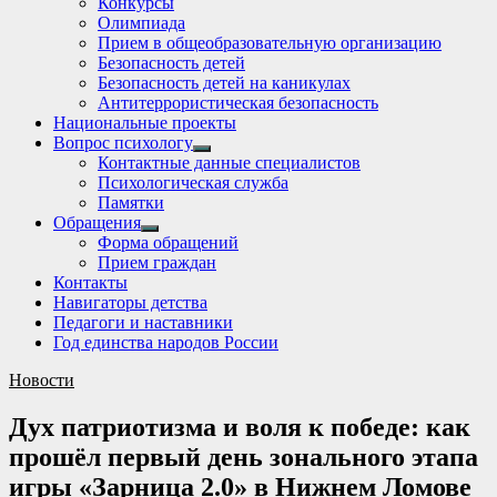
Конкурсы
sub
Олимпиада
menu
Прием в общеобразовательную организацию
Безопасность детей
Безопасность детей на каникулах
Антитеррористическая безопасность
Национальные проекты
Вопрос психологу
Show
Контактные данные специалистов
sub
Психологическая служба
menu
Памятки
Обращения
Show
Форма обращений
sub
Прием граждан
menu
Контакты
Навигаторы детства
Педагоги и наставники
Год единства народов России
Новости
Дух патриотизма и воля к победе: как
прошёл первый день зонального этапа
игры «Зарница 2.0» в Нижнем Ломове