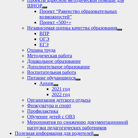
Проекты адресной методической помощи для
ШНОР
Show
Проект “Равенство образовательных
sub
возможностей”
menu
Проект «500+»
Независимая оценка качества образования
Show
ВПР
sub
ОГЭ
menu
ЕГЭ
Охрана труда
Методическая работа
Дошкольное образование
Дополнительное образование
Воспитательная работа
Питание обучающихся
Show
Архив
sub
Show
2021 год
menu
sub
2022 год
menu
Организация детского отдыха
Физкультура и спорт
Профилактика
Обучение детей с ОВЗ
Мероприятия по снижению документационной
нагрузки педагогических работников
Полезная информация для родителей
Show