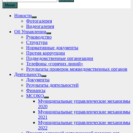
Меню
Новости
Show
Фотогалерея
sub
Видеогалерея
menu
Об Управлении
Show
Руководство
sub
Структура
menu
Нормативные документы
Против коррупции
Подведомственные организации
Телефоны «горячих линий»
Результаты проверок межведомственных органов
Деятельность
Show
Документы
sub
Результаты деятельностей
menu
Финансы
МСОКО
Show
Муниципальные управленческие механизмы
sub
2020
menu
Муниципальные управленческие механизмы
2021
Муниципальные управленческие механизмы
2022