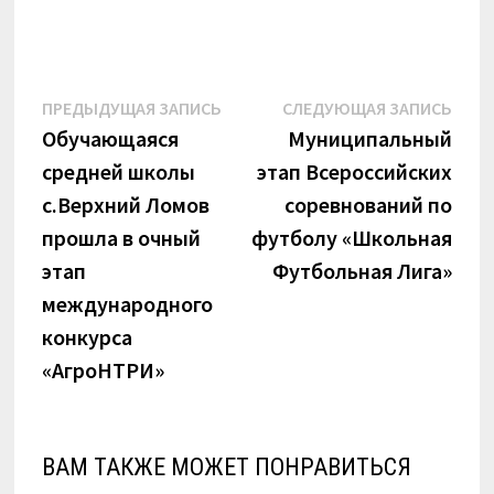
Навигация
Предыдущая
Сле
ПРЕДЫДУЩАЯ ЗАПИСЬ
СЛЕДУЮЩАЯ ЗАПИСЬ
запись:
запи
Обучающаяся
Муниципальный
по
средней школы
этап Всероссийских
записям
с.Верхний Ломов
соревнований по
прошла в очный
футболу «Школьная
этап
Футбольная Лига»
международного
конкурса
«АгроНТРИ»
ВАМ ТАКЖЕ МОЖЕТ ПОНРАВИТЬСЯ