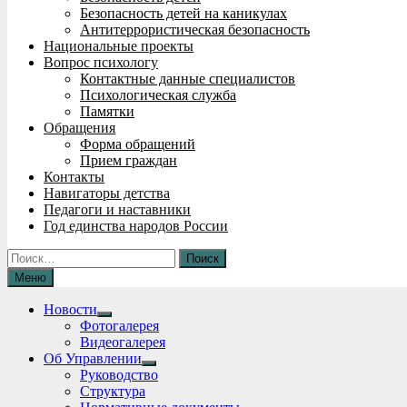
Безопасность детей на каникулах
Антитеррористическая безопасность
Национальные проекты
Вопрос психологу
Контактные данные специалистов
Психологическая служба
Памятки
Обращения
Форма обращений
Прием граждан
Контакты
Навигаторы детства
Педагоги и наставники
Год единства народов России
Найти:
Меню
Новости
Show
Фотогалерея
sub
Видеогалерея
menu
Об Управлении
Show
Руководство
sub
Структура
menu