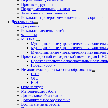
Нормативные документы
Против коррупции
Подведомственные организации
Телефоны «горячих линий»
Результаты проверок межведомственных органов
Деятельность
Show
Документы
sub
Результаты деятельностей
menu
Финансы
МСОКО
Show
Муниципальные управленческие механизмы 
sub
Муниципальные управленческие механизмы 
menu
Муниципальные управленческие механизмы 
Проекты адресной методической помощи для ШНО
Проект “Равенство образовательных возможн
Проект «500+»
Независимая оценка качества образования
Show
ВПР
sub
ОГЭ
menu
ЕГЭ
Охрана труда
Методическая работа
Дошкольное образование
Дополнительное образование
Воспитательная работа