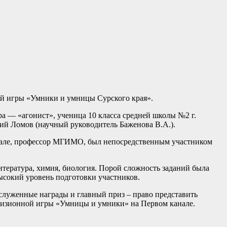
ой игры «Умники и умницы Сурского края».
а — «агонист», ученица 10 класса средней школы №2 г.
ний Ломов (научный руководитель Баженова В.А.).
нале, профессор МГИМО, был непосредственным участником
тература, химия, биология. Порой сложность заданий была
высокий уровень подготовки участников.
служенные награды и главный приз – право представить
левизионной игры «Умницы и умники» на Первом канале.