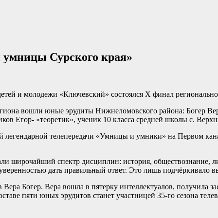
 умницы Сурского края»
 детей и молодежи «Ключевский» состоялся X финал региональн
егиона вошли юные эрудиты Нижнеломовского района: Богер Вер
ков Егор- «теоретик», ученик 10 класса средней школы с. Верх
й легендарной телепередачи «Умницы и умники» на Первом ка
ли широчайший спектр дисциплин: история, обществознание, ли
 с уверенностью дать правильный ответ. Это лишь подчёркивало 
Вера Богер. Вера вошла в пятерку интеллектуалов, получила за
составе пяти юных эрудитов станет участницей 35-го сезона те