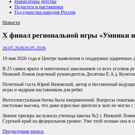
Навигаторы детства
Педагоги и наставники
Год единства народов России
Новости
X финал региональной игры «Умники и
20.05.2026
20.05.2026
19 мая 2026 года в Центре выявления и поддержки одаренных
В 25 самых ярких и начитанных школьников со всех уголков р
Нижний Ломов (научный руководитель Десятова Е.А.), Колесни
Почетный гость Юрий Вяземский, автор и бессменный ведущи
игры и мудрым наставником для ребят.
Интеллектуальная битва была напряженной. Вопросы охватыва
настолько высока, что даже взрослые зрители в зале не могли
Звание призера заслужила ученица школы №2 г. Нижний Ломов 
Сурский край на федеральном уровне. Уже этой осенью она в 
Навигация
Предыдущая
Предыдущая запись