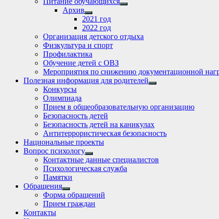
Питание обучающихся
Show
Архив
sub
Show
2021 год
menu
sub
2022 год
menu
Организация детского отдыха
Физкультура и спорт
Профилактика
Обучение детей с ОВЗ
Мероприятия по снижению документационной нагр
Полезная информация для родителей
Show
Конкурсы
sub
Олимпиада
menu
Прием в общеобразовательную организацию
Безопасность детей
Безопасность детей на каникулах
Антитеррористическая безопасность
Национальные проекты
Вопрос психологу
Show
Контактные данные специалистов
sub
Психологическая служба
menu
Памятки
Обращения
Show
Форма обращений
sub
Прием граждан
menu
Контакты