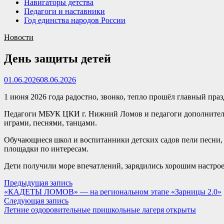
Навигаторы детства
Педагоги и наставники
Год единства народов России
Новости
День защиты детей
01.06.2026
08.06.2026
1 июня 2026 года радостно, звонко, тепло прошёл главный праз
Педагоги МБУК ЦКИ г. Нижний Ломов и педагоги дополнительн
играми, песнями, танцами.
Обучающиеся школ и воспитанники детских садов пели песни, 
площадки по интересам.
Дети получили море впечатлений, зарядились хорошим настрое
Навигация
Предыдущая
Предыдущая запись
запись:
«КАДЕТЫ ЛОМОВ» — на региональном этапе «Зарницы 2.0»
по
Следующая
Следующая запись
записям
запись:
Летние оздоровительные пришкольные лагеря открыты