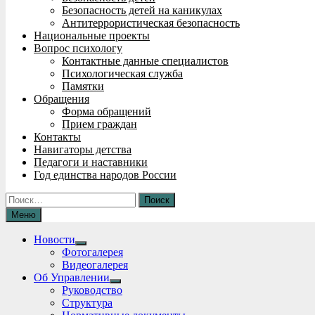
Безопасность детей на каникулах
Антитеррористическая безопасность
Национальные проекты
Вопрос психологу
Контактные данные специалистов
Психологическая служба
Памятки
Обращения
Форма обращений
Прием граждан
Контакты
Навигаторы детства
Педагоги и наставники
Год единства народов России
Найти:
Меню
Новости
Show
Фотогалерея
sub
Видеогалерея
menu
Об Управлении
Show
Руководство
sub
Структура
menu