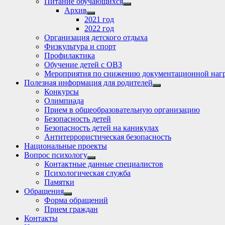
Питание обучающихся
Show
Архив
sub
Show
2021 год
menu
sub
2022 год
menu
Организация детского отдыха
Физкультура и спорт
Профилактика
Обучение детей с ОВЗ
Мероприятия по снижению документационной нагр
Полезная информация для родителей
Show
Конкурсы
sub
Олимпиада
menu
Прием в общеобразовательную организацию
Безопасность детей
Безопасность детей на каникулах
Антитеррористическая безопасность
Национальные проекты
Вопрос психологу
Show
Контактные данные специалистов
sub
Психологическая служба
menu
Памятки
Обращения
Show
Форма обращений
sub
Прием граждан
menu
Контакты