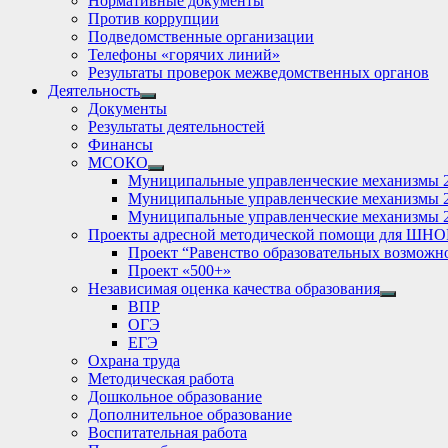
Нормативные документы
Против коррупции
Подведомственные организации
Телефоны «горячих линий»
Результаты проверок межведомственных органов
Деятельность
Show
Документы
sub
Результаты деятельностей
menu
Финансы
МСОКО
Show
Муниципальные управленческие механизмы 
sub
Муниципальные управленческие механизмы 
menu
Муниципальные управленческие механизмы 
Проекты адресной методической помощи для ШНО
Проект “Равенство образовательных возможн
Проект «500+»
Независимая оценка качества образования
Show
ВПР
sub
ОГЭ
menu
ЕГЭ
Охрана труда
Методическая работа
Дошкольное образование
Дополнительное образование
Воспитательная работа