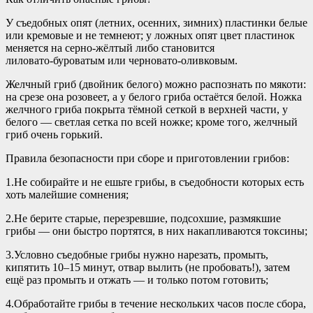
У съедобных опят (летних, осенних, зимних) пластинки белые
или кремовые и не темнеют; у ложных опят цвет пластинок
меняется на серно‑жёлтый либо становится
лиловато‑буроватым или черновато‑оливковым.
Желчный гриб (двойник белого) можно распознать по мякоти:
на срезе она розовеет, а у белого гриба остаётся белой. Ножка
желчного гриба покрыта тёмной сеткой в верхней части, у
белого — светлая сетка по всей ножке; кроме того, желчный
гриб очень горький.
Правила безопасности при сборе и приготовлении грибов:
1.Не собирайте и не ешьте грибы, в съедобности которых есть
хоть малейшие сомнения;
2.Не берите старые, перезревшие, подсохшие, размякшие
грибы — они быстро портятся, в них накапливаются токсины;
3.Условно съедобные грибы нужно нарезать, промыть,
кипятить 10–15 минут, отвар вылить (не пробовать!), затем
ещё раз промыть и отжать — и только потом готовить;
4.Обработайте грибы в течение нескольких часов после сбора,