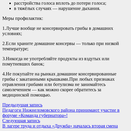
расстройства голоса вплоть до потери голоса;
в тяжёлых случаях — нарушение дыхания.
Меры профилактик:
1.Лучше вообще не консервировать грибы в домашних
условиях;
2.Если храните домашние консервы — только при низкой
температуре;
3.Никогда не употребляйте продукты из вздутых или
помутневших банок;
4.Не покупайте на рынках домашние консервированные
грибы с закатанными крышками.При любых признаках
отравления грибами или ботулизма не занимайтесь
самолечением — как можно скорее обратитесь за
медицинской помощью.
Навигация
Предыдущая
Предыдущая запись
запись:
Педагоги Нижнеломовского района принимают участие в
по
форуме «Команда губернатора»!
записям
Следующая
Следующая запись
запись:
В лагере труда и отдыха «Дружба» началась вторая смена