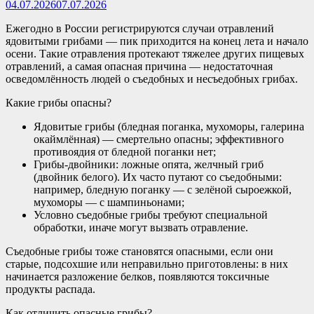
04.07.2026
07.07.2026
Ежегодно в России регистрируются случаи отравлений
ядовитыми грибами — пик приходится на конец лета и начало
осени. Такие отравления протекают тяжелее других пищевых
отравлений, а самая опасная причина — недостаточная
осведомлённость людей о съедобных и несъедобных грибах.
Какие грибы опасны?
Ядовитые грибы (бледная поганка, мухоморы, галерина
окаймлённая) — смертельно опасны; эффективного
противоядия от бледной поганки нет;
Грибы‑двойники: ложные опята, желчный гриб
(двойник белого). Их часто путают со съедобными:
например, бледную поганку — с зелёной сыроежкой,
мухоморы — с шампиньонами;
Условно съедобные грибы требуют специальной
обработки, иначе могут вызвать отравление.
Съедобные грибы тоже становятся опасными, если они
старые, подсохшие или неправильно приготовлены: в них
начинается разложение белков, появляются токсичные
продукты распада.
Как отличить опасные грибы?