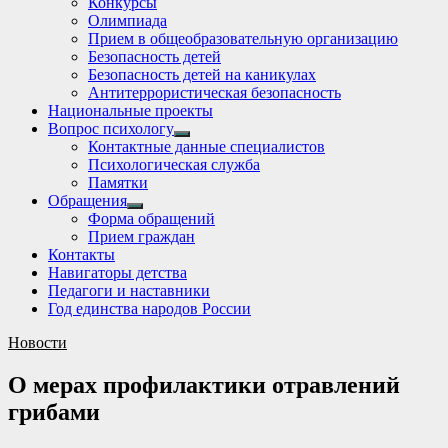
Конкурсы
sub
Олимпиада
menu
Прием в общеобразовательную организацию
Безопасность детей
Безопасность детей на каникулах
Антитеррористическая безопасность
Национальные проекты
Вопрос психологу
Show
Контактные данные специалистов
sub
Психологическая служба
menu
Памятки
Обращения
Show
Форма обращений
sub
Прием граждан
menu
Контакты
Навигаторы детства
Педагоги и наставники
Год единства народов России
Новости
О мерах профилактики отравлений
грибами