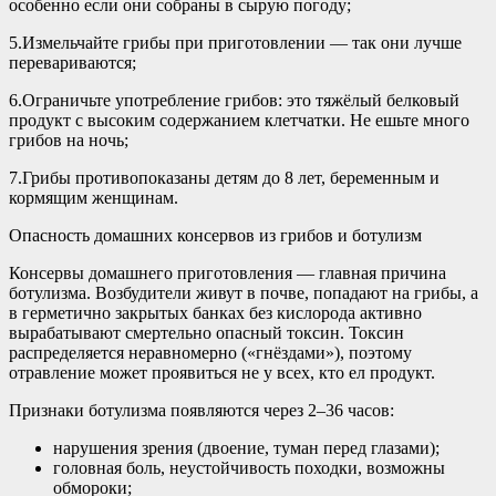
особенно если они собраны в сырую погоду;
5.Измельчайте грибы при приготовлении — так они лучше
перевариваются;
6.Ограничьте употребление грибов: это тяжёлый белковый
продукт с высоким содержанием клетчатки. Не ешьте много
грибов на ночь;
7.Грибы противопоказаны детям до 8 лет, беременным и
кормящим женщинам.
Опасность домашних консервов из грибов и ботулизм
Консервы домашнего приготовления — главная причина
ботулизма. Возбудители живут в почве, попадают на грибы, а
в герметично закрытых банках без кислорода активно
вырабатывают смертельно опасный токсин. Токсин
распределяется неравномерно («гнёздами»), поэтому
отравление может проявиться не у всех, кто ел продукт.
Признаки ботулизма появляются через 2–36 часов:
нарушения зрения (двоение, туман перед глазами);
головная боль, неустойчивость походки, возможны
обмороки;