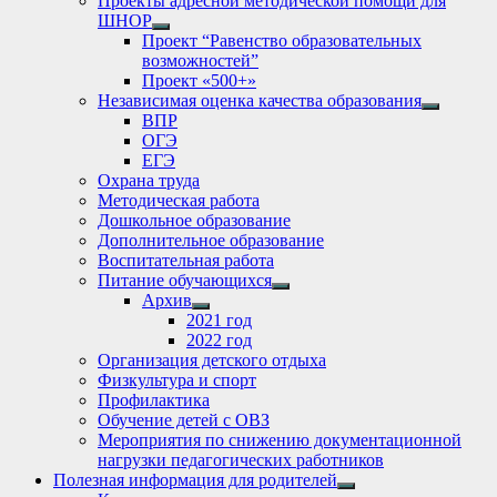
Проекты адресной методической помощи для
ШНОР
Show
Проект “Равенство образовательных
sub
возможностей”
menu
Проект «500+»
Независимая оценка качества образования
Show
ВПР
sub
ОГЭ
menu
ЕГЭ
Охрана труда
Методическая работа
Дошкольное образование
Дополнительное образование
Воспитательная работа
Питание обучающихся
Show
Архив
sub
Show
2021 год
menu
sub
2022 год
menu
Организация детского отдыха
Физкультура и спорт
Профилактика
Обучение детей с ОВЗ
Мероприятия по снижению документационной
нагрузки педагогических работников
Полезная информация для родителей
Show