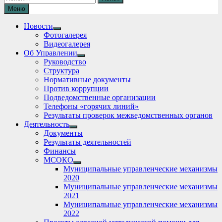
Меню
Новости
Show
Фотогалерея
sub
Видеогалерея
menu
Об Управлении
Show
Руководство
sub
Структура
menu
Нормативные документы
Против коррупции
Подведомственные организации
Телефоны «горячих линий»
Результаты проверок межведомственных органов
Деятельность
Show
Документы
sub
Результаты деятельностей
menu
Финансы
МСОКО
Show
Муниципальные управленческие механизмы
sub
2020
menu
Муниципальные управленческие механизмы
2021
Муниципальные управленческие механизмы
2022