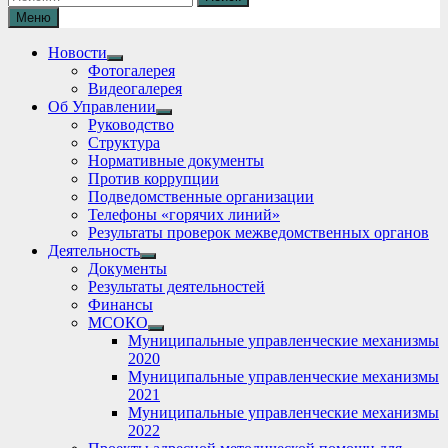
Меню
Новости
Show
Фотогалерея
sub
Видеогалерея
menu
Об Управлении
Show
Руководство
sub
Структура
menu
Нормативные документы
Против коррупции
Подведомственные организации
Телефоны «горячих линий»
Результаты проверок межведомственных органов
Деятельность
Show
Документы
sub
Результаты деятельностей
menu
Финансы
МСОКО
Show
Муниципальные управленческие механизмы
sub
2020
menu
Муниципальные управленческие механизмы
2021
Муниципальные управленческие механизмы
2022