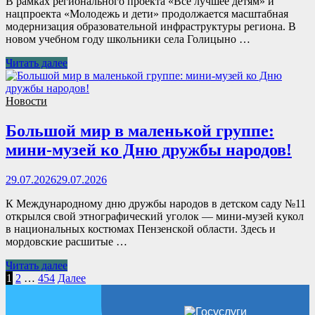
В рамках регионального проекта «Все лучшее детям» и
нацпроекта «Молодежь и дети» продолжается масштабная
модернизация образовательной инфраструктуры региона. В
новом учебном году школьники села Голицыно …
Читать далее
Новости
Большой мир в маленькой группе:
мини-музей ко Дню дружбы народов!
29.07.2026
29.07.2026
К Международному дню дружбы народов в детском саду №11
открылся свой этнографический уголок — мини-музей кукол
в национальных костюмах Пензенской области. Здесь и
мордовские расшитые …
Читать далее
Пагинация
1
2
…
454
Далее
записей