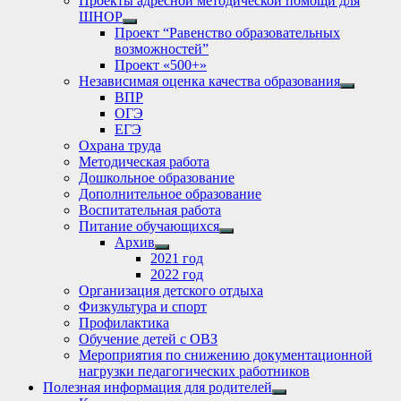
Проекты адресной методической помощи для
ШНОР
Show
Проект “Равенство образовательных
sub
возможностей”
menu
Проект «500+»
Независимая оценка качества образования
Show
ВПР
sub
ОГЭ
menu
ЕГЭ
Охрана труда
Методическая работа
Дошкольное образование
Дополнительное образование
Воспитательная работа
Питание обучающихся
Show
Архив
sub
Show
2021 год
menu
sub
2022 год
menu
Организация детского отдыха
Физкультура и спорт
Профилактика
Обучение детей с ОВЗ
Мероприятия по снижению документационной
нагрузки педагогических работников
Полезная информация для родителей
Show