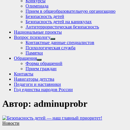
Конкурсы
sub
Олимпиада
menu
Прием в общеобразовательную организацию
Безопасность детей
Безопасность детей на каникулах
Антитеррористическая безопасность
Национальные проекты
Вопрос психологу
Show
Контактные данные специалистов
sub
Психологическая служба
menu
Памятки
Обращения
Show
Форма обращений
sub
Прием граждан
menu
Контакты
Навигаторы детства
Педагоги и наставники
Год единства народов России
Автор:
adminuprobr
Новости