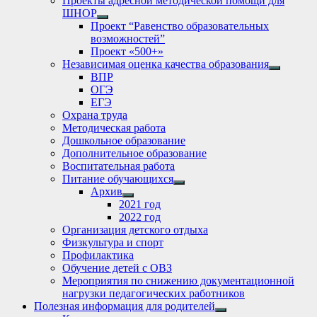
Проекты адресной методической помощи для
ШНОР
Show
Проект “Равенство образовательных
sub
возможностей”
menu
Проект «500+»
Независимая оценка качества образования
Show
ВПР
sub
ОГЭ
menu
ЕГЭ
Охрана труда
Методическая работа
Дошкольное образование
Дополнительное образование
Воспитательная работа
Питание обучающихся
Show
Архив
sub
Show
2021 год
menu
sub
2022 год
menu
Организация детского отдыха
Физкультура и спорт
Профилактика
Обучение детей с ОВЗ
Мероприятия по снижению документационной
нагрузки педагогических работников
Полезная информация для родителей
Show