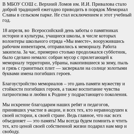
В МБОУ СОШ с. Верхний Ломов им. И.И. Привалова стало
доброй традицией ежегодно приводить в порядок Мемориал
Славы в сельском парке. Не стал исключением и этот учебный
год.
18 апреля, во Всероссийский день заботы о памятниках
истории и культуры, учащиеся школы, в числе которых
волонтеры школьного отряда «Мы вместе», вооружившись
рабочим инвентарем, отправились к мемориалу. Работа
закипела. За час, примерно столько продолжался субботник,
было сделано немало: собран мусор с прилегающей к
мемориалу территории, убраны, накопившиеся за зиму, пыль
и грязь с гранитных плит — засверкали на солнце золотыми
буквами имена погибших героев.
Благоустройство мемориалов – это дань памяти мужеству и
стойкости погибших героев, а также воспитание чувства
патриотизма и любви к Родине у подрастающего поколения.
Мы искренне благодарим наших ребят и педагогов,
принявших участие в акции, и всех тех, кто неравнодушен к
своей истории, к своей стране. Ведь главное, что нас всех
объединяет — это память! Мы всегда будем помнить и чтить
тех, кто ценой своей собственной жизни подарил нам мир и
свободу.