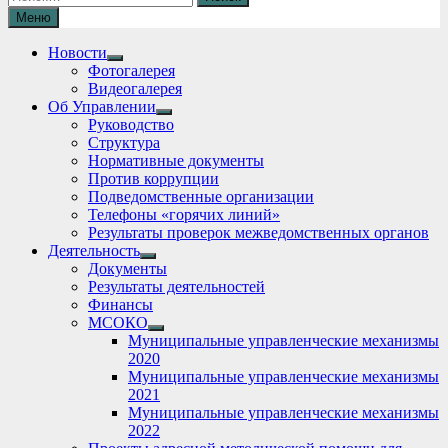
Меню
Новости
Show
Фотогалерея
sub
Видеогалерея
menu
Об Управлении
Show
Руководство
sub
Структура
menu
Нормативные документы
Против коррупции
Подведомственные организации
Телефоны «горячих линий»
Результаты проверок межведомственных органов
Деятельность
Show
Документы
sub
Результаты деятельностей
menu
Финансы
МСОКО
Show
Муниципальные управленческие механизмы
sub
2020
menu
Муниципальные управленческие механизмы
2021
Муниципальные управленческие механизмы
2022