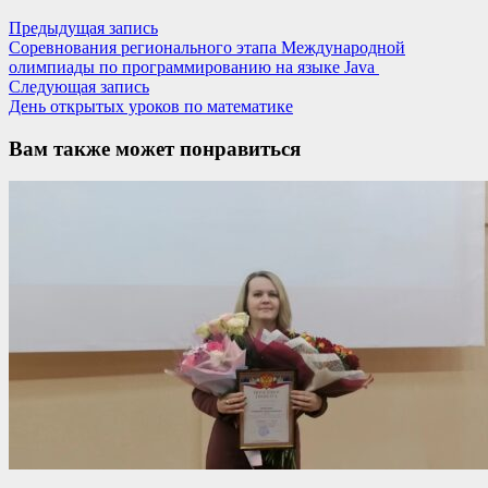
Навигация
Предыдущая
Предыдущая запись
запись:
Соревнования регионального этапа Международной
по
олимпиады по программированию на языке Java
записям
Следующая
Следующая запись
запись:
День открытых уроков по математике
Вам также может понравиться