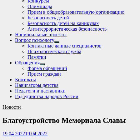
Конкурсы
sub
Олимпиада
menu
Прием в общеобразовательную организацию
Безопасность детей
Безопасность детей на каникулах
Антитеррористическая безопасность
Национальные проекты
Вопрос психологу
Show
Контактные данные специалистов
sub
Психологическая служба
menu
Памятки
Обращения
Show
Форма обращений
sub
Прием граждан
menu
Контакты
Навигаторы детства
Педагоги и наставники
Год единства народов России
Новости
Благоустройство Мемориала Славы
19.04.2022
19.04.2022