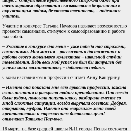
шире… Отсутствие нравственного стержня даже при
очень хорошем образовании сказывается в безразличии к
окружающим людям, безответственности, – поделился
учитель.
Участие в конкурсе Татьяна Наумова называет возможностью
провести самоанализ, стимулом к самообразованию и работе
над собой.
– Участие в конкурсе для меня – уже победа над страхами,
сомнениями. Моя миссия – рассказать о достижениях и
работе своего маленького коллектива – школьной студии
телевидения. Ведь весь мой успех не был бы актуален без
успеха моих воспитанников, – добавляет педагог.
Своим наставником в профессии считает Анну Кашурину.
– Именно она показала мне всю яркость профессии, зажгла
огонь познания и раскрыла тайны преподавания. Она всегда
была рядом, помогала понять класс, разбирала вместе со
мной сложные ситуации, всегда выручала советом. Добрая,
открытая, мудрая. Именно она «заразила» меня своей
креативностью и стремлением достигать цели! –
отмечает Татьяна Наумова.
16 марта на базе средней школы №11 города Пензы состоятся