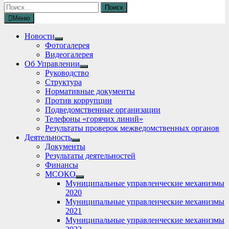
Найти:
Меню
Новости
Show
Фотогалерея
sub
Видеогалерея
menu
Об Управлении
Show
Руководство
sub
Структура
menu
Нормативные документы
Против коррупции
Подведомственные организации
Телефоны «горячих линий»
Результаты проверок межведомственных органов
Деятельность
Show
Документы
sub
Результаты деятельностей
menu
Финансы
МСОКО
Show
Муниципальные управленческие механизмы
sub
2020
menu
Муниципальные управленческие механизмы
2021
Муниципальные управленческие механизмы