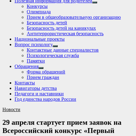
Полезная информация для родителей
Show
Конкурсы
sub
Олимпиада
menu
Прием в общеобразовательную организацию
Безопасность детей
Безопасность детей на каникулах
Антитеррористическая безопасность
Национальные проекты
Вопрос психологу
Show
Контактные данные специалистов
sub
Психологическая служба
menu
Памятки
Обращения
Show
Форма обращений
sub
Прием граждан
menu
Контакты
Навигаторы детства
Педагоги и наставники
Год единства народов России
Новости
29 апреля стартует прием заявок на
Всероссийский конкурс «Первый