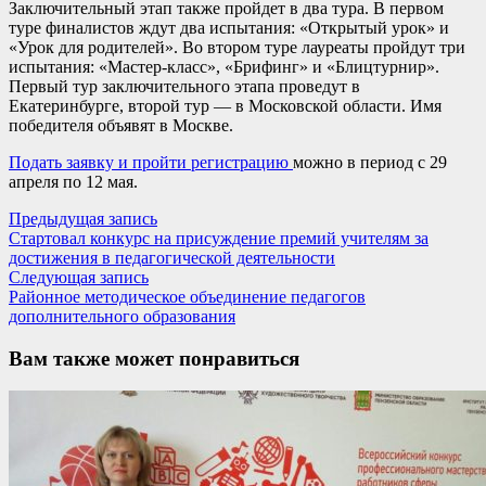
Заключительный этап также пройдет в два тура. В первом
туре финалистов ждут два испытания: «Открытый урок» и
«Урок для родителей». Во втором туре лауреаты пройдут три
испытания: «Мастер-класс», «Брифинг» и «Блицтурнир».
Первый тур заключительного этапа проведут в
Екатеринбурге, второй тур — в Московской области. Имя
победителя объявят в Москве.
Подать заявку и пройти регистрацию
можно в период с 29
апреля по 12 мая.
Навигация
Предыдущая
Предыдущая запись
запись:
Стартовал конкурс на присуждение премий учителям за
по
достижения в педагогической деятельности
записям
Следующая
Следующая запись
запись:
Районное методическое объединение педагогов
дополнительного образования
Вам также может понравиться