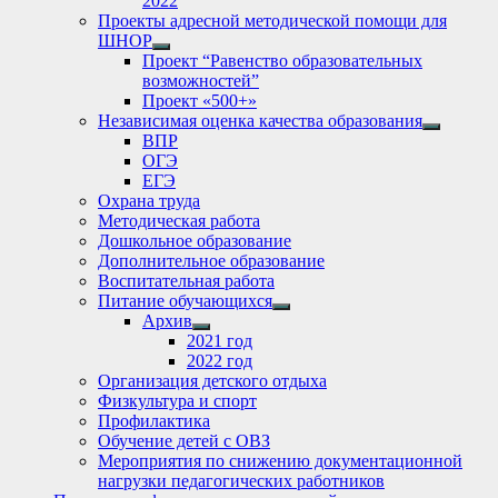
2022
Проекты адресной методической помощи для
ШНОР
Show
Проект “Равенство образовательных
sub
возможностей”
menu
Проект «500+»
Независимая оценка качества образования
Show
ВПР
sub
ОГЭ
menu
ЕГЭ
Охрана труда
Методическая работа
Дошкольное образование
Дополнительное образование
Воспитательная работа
Питание обучающихся
Show
Архив
sub
Show
2021 год
menu
sub
2022 год
menu
Организация детского отдыха
Физкультура и спорт
Профилактика
Обучение детей с ОВЗ
Мероприятия по снижению документационной
нагрузки педагогических работников