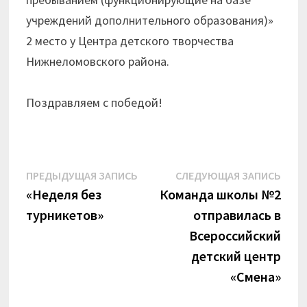
учреждений дополнительного образования)»
2 место у Центра детского творчества
Нижнеломовского района.
Поздравляем с победой!
Навигация
Предыдущая
Сле
ПРЕДЫДУЩАЯ ЗАПИСЬ
СЛЕДУЮЩАЯ ЗАПИСЬ
запись:
запи
«Неделя без
Команда школы №2
по
турникетов»
отправилась в
записям
Всероссийский
детский центр
«Смена»