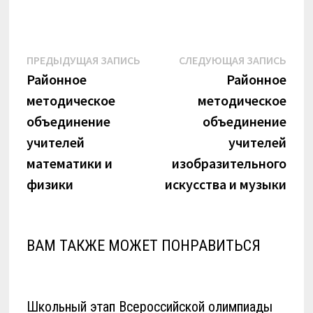
Навигация
Предыдущая
Сле
ПРЕДЫДУЩАЯ ЗАПИСЬ
СЛЕДУЮЩАЯ ЗАПИСЬ
запись:
запи
Районное
Районное
по
методическое
методическое
записям
объединение
объединение
учителей
учителей
математики и
изобразительного
физики
искусства и музыки
ВАМ ТАКЖЕ МОЖЕТ ПОНРАВИТЬСЯ
Школьный этап Всероссийской олимпиады