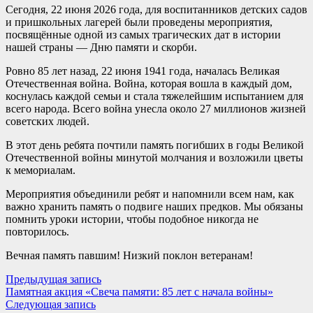
Сегодня, 22 июня 2026 года, для воспитанников детских садов
и пришкольных лагерей были проведены мероприятия,
посвящённые одной из самых трагических дат в истории
нашей страны — Дню памяти и скорби.
Ровно 85 лет назад, 22 июня 1941 года, началась Великая
Отечественная война. Война, которая вошла в каждый дом,
коснулась каждой семьи и стала тяжелейшим испытанием для
всего народа. Всего война унесла около 27 миллионов жизней
советских людей.
В этот день ребята почтили память погибших в годы Великой
Отечественной войны минутой молчания и возложили цветы
к мемориалам.
Мероприятия объединили ребят и напомнили всем нам, как
важно хранить память о подвиге наших предков. Мы обязаны
помнить уроки истории, чтобы подобное никогда не
повторилось.
Вечная память павшим! Низкий поклон ветеранам!
Навигация
Предыдущая
Предыдущая запись
запись:
Памятная акция «Свеча памяти: 85 лет с начала войны»
по
Следующая
Следующая запись