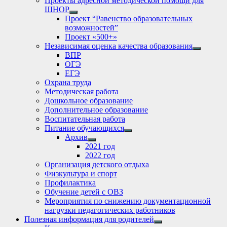
Проекты адресной методической помощи для
ШНОР
Show
Проект “Равенство образовательных
sub
возможностей”
menu
Проект «500+»
Независимая оценка качества образования
Show
ВПР
sub
ОГЭ
menu
ЕГЭ
Охрана труда
Методическая работа
Дошкольное образование
Дополнительное образование
Воспитательная работа
Питание обучающихся
Show
Архив
sub
Show
2021 год
menu
sub
2022 год
menu
Организация детского отдыха
Физкультура и спорт
Профилактика
Обучение детей с ОВЗ
Мероприятия по снижению документационной
нагрузки педагогических работников
Полезная информация для родителей
Show