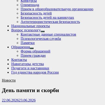
Конкурсы
sub
Олимпиада
menu
Прием в общеобразовательную организацию
Безопасность детей
Безопасность детей на каникулах
Антитеррористическая безопасность
Национальные проекты
Вопрос психологу
Show
Контактные данные специалистов
sub
Психологическая служба
menu
Памятки
Обращения
Show
Форма обращений
sub
Прием граждан
menu
Контакты
Навигаторы детства
Педагоги и наставники
Год единства народов России
Новости
День памяти и скорби
22.06.2026
23.06.2026