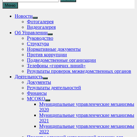
Меню
Новости
Show
Фотогалерея
sub
Видеогалерея
menu
Об Управлении
Show
Руководство
sub
Структура
menu
Нормативные документы
Против коррупции
Подведомственные организации
Телефоны «горячих линий»
Результаты проверок межведомственных органов
Деятельность
Show
Документы
sub
Результаты деятельностей
menu
Финансы
МСОКО
Show
Муниципальные управленческие механизмы
sub
2020
menu
Муниципальные управленческие механизмы
2021
Муниципальные управленческие механизмы
2022