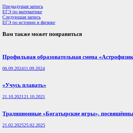
Навигация
Предыдущая
Предыдущая запись
запись:
ЕГЭ по математике
по
Следующая
Следующая запись
записям
запись:
ЕГЭ по истории и физике
Вам также может понравиться
Профильная образовательная смена «Астрофизик
06.09.2024
11.09.2024
«Учусь плавать»
21.10.2021
21.10.2021
Традиционные «Богатырские игры», посвящённы
21.02.2025
25.02.2025