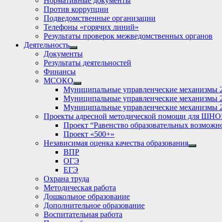
Нормативные документы
Против коррупции
Подведомственные организации
Телефоны «горячих линий»
Результаты проверок межведомственных органов
Деятельность
Show
Документы
sub
Результаты деятельностей
menu
Финансы
МСОКО
Show
Муниципальные управленческие механизмы 
sub
Муниципальные управленческие механизмы 
menu
Муниципальные управленческие механизмы 
Проекты адресной методической помощи для ШНО
Проект “Равенство образовательных возможн
Проект «500+»
Независимая оценка качества образования
Show
ВПР
sub
ОГЭ
menu
ЕГЭ
Охрана труда
Методическая работа
Дошкольное образование
Дополнительное образование
Воспитательная работа