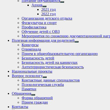
Питание обучающихся
Show
Архив
sub
Show
2021 год
menu
sub
2022 год
menu
Организация детского отдыха
Физкультура и спорт
Профилактика
Обучение детей с ОВЗ
Мероприятия по снижению документационной нагр
Полезная информация для родителей
Show
Конкурсы
sub
Олимпиада
menu
Прием в общеобразовательную организацию
Безопасность детей
Безопасность детей на каникулах
Антитеррористическая безопасность
Национальные проекты
Вопрос психологу
Show
Контактные данные специалистов
sub
Психологическая служба
menu
Памятки
Обращения
Show
Форма обращений
sub
Прием граждан
menu
Контакты