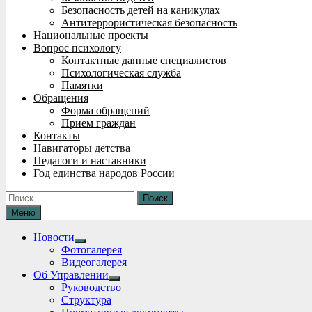
Безопасность детей на каникулах
Антитеррористическая безопасность
Национальные проекты
Вопрос психологу
Контактные данные специалистов
Психологическая служба
Памятки
Обращения
Форма обращений
Прием граждан
Контакты
Навигаторы детства
Педагоги и наставники
Год единства народов России
Найти:
Меню
Новости
Show
Фотогалерея
sub
Видеогалерея
menu
Об Управлении
Show
Руководство
sub
Структура
menu