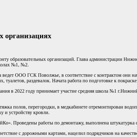
х организациях
ту образовательных организаций. Глава администрации Нижнел
колах №1, №2.
а ведет ООО ГСК Поволжье, в соответствие с контрактом они н
, туалетов, раздевалок. Начата работа по подготовке к покраске
ания в 2022 году принимает участие средняя школа №1 г.Нижн
тяжка полов, перегородки, в медкабинете отремонтирован водоп
жу и устройству кровли.
Ко». Проведены работы по демонтажу, выполнена штукатурка с
ветствие с дорожными картами, нацелил подрядчиков на качест